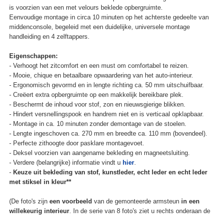
is voorzien van een met velours beklede opbergruimte.
Eenvoudige montage in circa 10 minuten op het achterste gedeelte van
middenconsole, begeleid met een duidelijke, universele montage
handleiding en 4 zelftappers.
Eigenschappen:
- Verhoogt het zitcomfort en een must om comfortabel te reizen.
- Mooie, chique en betaalbare opwaardering van het auto-interieur.
- Ergonomisch gevormd en in lengte richting ca. 50 mm uitschuifbaar.
- Creëert extra opbergruimte op een makkelijk bereikbare plek.
- Beschermt de inhoud voor stof, zon en nieuwsgierige blikken.
- Hindert versnellingspook en handrem niet en is verticaal opklapbaar.
- Montage in ca. 10 minuten zonder demontage van de stoelen.
- Lengte ingeschoven ca. 270 mm en breedte ca. 110 mm (bovendeel).
- Perfecte zithoogte door pasklare montagevoet.
- Deksel voorzien van aangename bekleding en magneetsluiting.
- Verdere (belangrijke) informatie vindt u
hier
.
-
Keuze uit bekleding van stof, kunstleder, echt leder en echt leder
met stiksel in kleur**
(De foto's zijn
een voorbeeld
van de gemonteerde armsteun
in een
willekeurig interieur
. In de serie van 8 foto's ziet u rechts onderaan de