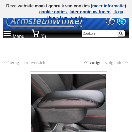
Deze website maakt gebruik van cookies (
meer informatie
)
cookie opties
later opnieuw tonen
ik ga
akkoord met cookies
Menu
(0)
AUTOMERK
<< terug naar overzicht
<< vorige
volgende >>