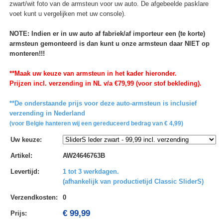
zwart/wit foto van de armsteun voor uw auto. De afgebeelde pasklare
voet kunt u vergelijken met uw console).
NOTE: Indien er in uw auto af fabriek/af importeur een (te korte)
armsteun gemonteerd is dan kunt u onze armsteun daar NIET op
monteren!!!
**Maak uw keuze van armsteun in het kader hieronder.
Prijzen incl. verzending in NL v/a €79,99 (voor stof bekleding).
**De onderstaande prijs voor deze auto-armsteun is inclusief
verzending in Nederland
(voor Belgie hanteren wij een gereduceerd bedrag van € 4,99)
Uw keuze
:
Artikel
:
AW24646763B
Levertijd
:
1 tot 3 werkdagen.
(afhankelijk van productietijd Classic SliderS)
Verzendkosten
:
0
€ 99,99
Prijs: