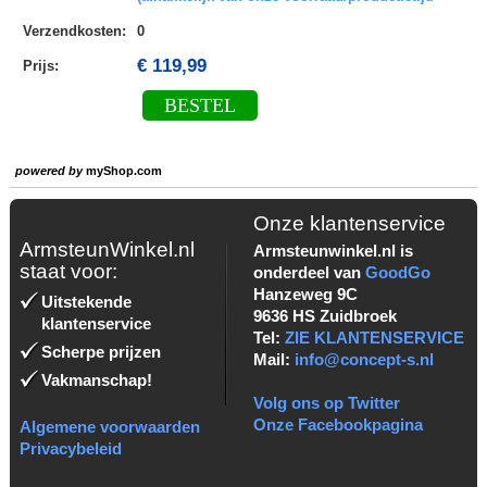
Verzendkosten
:
0
€ 119,99
Prijs:
BESTEL
powered by
myShop.com
Onze klantenservice
ArmsteunWinkel.nl
Armsteunwinkel.nl is
staat voor:
onderdeel van
GoodGo
Hanzeweg 9C
Uitstekende
9636 HS Zuidbroek
klantenservice
Tel:
ZIE KLANTENSERVICE
Scherpe prijzen
Mail:
info@concept-s.nl
Vakmanschap!
Volg ons op Twitter
Onze Facebookpagina
Algemene voorwaarden
Privacybeleid