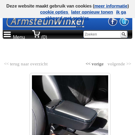
Deze website maakt gebruik van cookies (
meer informatie
)
cookie opties
later opnieuw tonen
ik ga
akkoord met cookies
Menu
(0)
AUTOMERK
<< terug naar overzicht
<< vorige
volgende >>