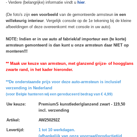
- Verdere (belangrijke) informatie vindt u
hier
.
(De foto's zijn
een voorbeeld
van de gemonteerde armsteun
in een
willekeurig interieur
. Vergelijk console op de 1e tekening bij de kleine
afbeeldingen of deze overeenkomt met console in uw auto).
NOTE: Indien er in uw auto af fabriek/af importeur een (te korte)
armsteun gemonteerd is dan kunt u onze armsteun daar NIET op
monteren!!!
** Maak uw keuze van armsteun, met glanzend grijze- of hoogglans
zwarte rand, in het kader hieronder.
**De onderstaande prijs voor deze auto-armsteun is inclusief
verzending in Nederland
(voor Belgie hanteren wij een gereduceerd bedrag van € 4,99)
Uw keuze
:
PremiumS kunstleder/glanzend zwart - 119,50
incl. verzending
Artikel
:
AW250292Z
Levertijd
:
1 tot 10 werkdagen.
(afhankelijk van onze voorraad/productietijd