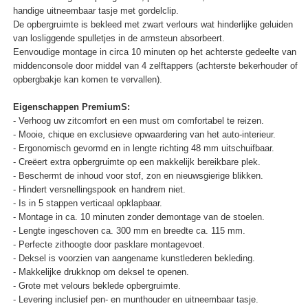
handige uitneembaar tasje met gordelclip.
De opbergruimte is bekleed met zwart verlours wat hinderlijke geluiden
van losliggende spulletjes in de armsteun absorbeert.
Eenvoudige montage in circa 10 minuten op het achterste gedeelte van
middenconsole door middel van 4 zelftappers (achterste bekerhouder of
opbergbakje kan komen te vervallen).
Eigenschappen PremiumS:
- Verhoog uw zitcomfort en een must om comfortabel te reizen.
- Mooie, chique en exclusieve opwaardering van het auto-interieur.
- Ergonomisch gevormd en in lengte richting 48 mm uitschuifbaar.
- Creëert extra opbergruimte op een makkelijk bereikbare plek.
- Beschermt de inhoud voor stof, zon en nieuwsgierige blikken.
- Hindert versnellingspook en handrem niet.
- Is in 5 stappen verticaal opklapbaar.
- Montage in ca. 10 minuten zonder demontage van de stoelen.
- Lengte ingeschoven ca. 300 mm en breedte ca. 115 mm.
- Perfecte zithoogte door pasklare montagevoet.
- Deksel is voorzien van aangename kunstlederen bekleding.
- Makkelijke drukknop om deksel te openen.
- Grote met velours beklede opbergruimte.
- Levering inclusief pen- en munthouder en uitneembaar tasje.