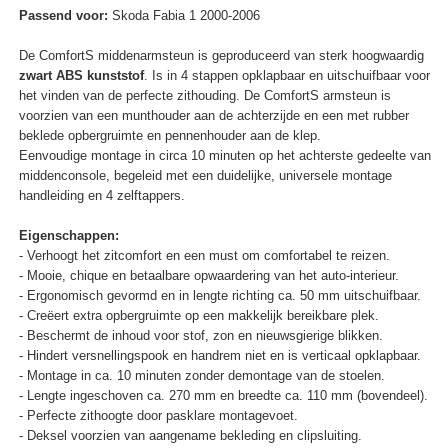
Passend voor:
Skoda Fabia 1 2000-2006
De ComfortS middenarmsteun is geproduceerd van sterk hoogwaardig
zwart ABS kunststof
. Is in 4 stappen opklapbaar en uitschuifbaar voor
het vinden van de perfecte zithouding. De ComfortS armsteun is
voorzien van een munthouder aan de achterzijde en een met rubber
beklede opbergruimte en pennenhouder aan de klep.
Eenvoudige montage in circa 10 minuten op het achterste gedeelte van
middenconsole, begeleid met een duidelijke, universele montage
handleiding en 4 zelftappers.
Eigenschappen:
- Verhoogt het zitcomfort en een must om comfortabel te reizen.
- Mooie, chique en betaalbare opwaardering van het auto-interieur.
- Ergonomisch gevormd en in lengte richting ca. 50 mm uitschuifbaar.
- Creëert extra opbergruimte op een makkelijk bereikbare plek.
- Beschermt de inhoud voor stof, zon en nieuwsgierige blikken.
- Hindert versnellingspook en handrem niet en is verticaal opklapbaar.
- Montage in ca. 10 minuten zonder demontage van de stoelen.
- Lengte ingeschoven ca. 270 mm en breedte ca. 110 mm (bovendeel).
- Perfecte zithoogte door pasklare montagevoet.
- Deksel voorzien van aangename bekleding en clipsluiting.