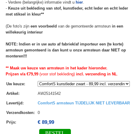
- Verdere (belangrijke) informatie vindt u
hier
.
-
Keuze uit bekleding van stof, kunstleder, echt leder en echt leder
met stiksel in kleur**
(De foto's zijn
een voorbeeld
van de gemonteerde armsteun
in een
willekeurig interieur
NOTE: Indien er in uw auto af fabriek/af importeur een (te korte)
armsteun gemonteerd is dan kunt u onze armsteun daar NIET op
monteren!!!
** Maak uw keuze van armsteun in het kader hieronder.
Prijzen v/a €79,99
(voor stof bekleding)
incl. verzending in NL
.
Uw keuze
:
Artikel
:
AW25141542
Levertijd
:
ComfortS armsteun TIJDELIJK NIET LEVERBAAR
Verzendkosten
:
0
€ 89,99
Prijs:
BESTEL