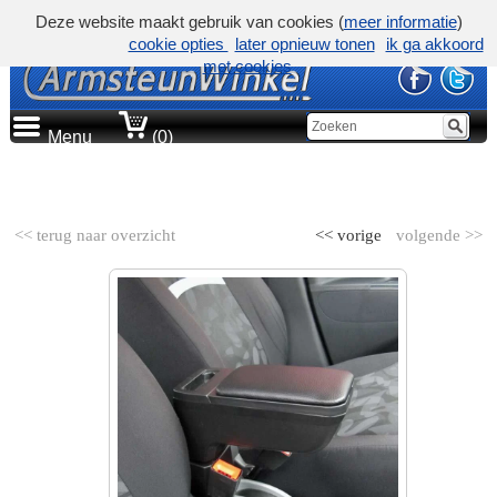
Deze website maakt gebruik van cookies (
meer informatie
)
cookie opties
later opnieuw tonen
ik ga akkoord
met cookies
Menu
(0)
AUTOMERK
<< terug naar overzicht
<< vorige
volgende >>