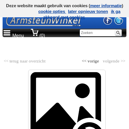
Deze website maakt gebruik van cookies (
meer informatie
)
cookie opties
later opnieuw tonen
ik ga
akkoord met cookies
Menu
(0)
AUTOMERK
<< terug naar overzicht
<< vorige
volgende >>