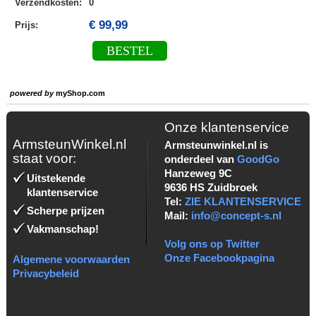
Verzendkosten
:
0
€ 99,99
Prijs:
BESTEL
powered by
myShop.com
Onze klantenservice
ArmsteunWinkel.nl
Armsteunwinkel.nl is
staat voor:
onderdeel van
GoodGo
Hanzeweg 9C
Uitstekende
9636 HS Zuidbroek
klantenservice
Tel:
ZIE KLANTENSERVICE
Scherpe prijzen
Mail:
info@concept-s.nl
Vakmanschap!
Volg ons op Twitter
Onze Facebookpagina
Algemene voorwaarden
Privacybeleid