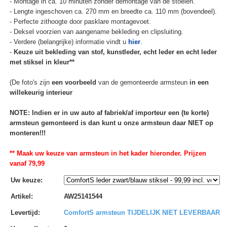
- Montage in ca. 10 minuten zonder demontage van de stoelen.
- Lengte ingeschoven ca. 270 mm en breedte ca. 110 mm (bovendeel).
- Perfecte zithoogte door pasklare montagevoet.
- Deksel voorzien van aangename bekleding en clipsluiting.
- Verdere (belangrijke) informatie vindt u
hier
.
-
Keuze uit bekleding van stof, kunstleder, echt leder en echt leder
met stiksel in kleur**
(De foto's zijn
een voorbeeld
van de gemonteerde armsteun
in een
willekeurig interieur
NOTE: Indien er in uw auto af fabriek/af importeur een (te korte)
armsteun gemonteerd is dan kunt u onze armsteun daar NIET op
monteren!!!
** Maak uw keuze van armsteun in het kader hieronder. Prijzen
vanaf 79,99
Uw keuze
:
Artikel
:
AW25141544
Levertijd
:
ComfortS armsteun TIJDELIJK NIET LEVERBAAR