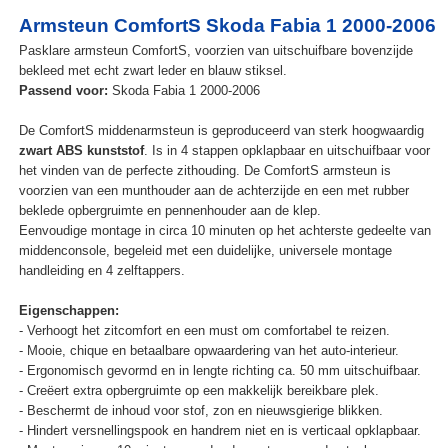
Armsteun ComfortS Skoda Fabia 1 2000-2006
Pasklare armsteun ComfortS, voorzien van uitschuifbare bovenzijde
bekleed met echt zwart leder en blauw stiksel.
Passend voor:
Skoda Fabia 1 2000-2006
De ComfortS middenarmsteun is geproduceerd van sterk hoogwaardig
zwart ABS kunststof
. Is in 4 stappen opklapbaar en uitschuifbaar voor
het vinden van de perfecte zithouding. De ComfortS armsteun is
voorzien van een munthouder aan de achterzijde en een met rubber
beklede opbergruimte en pennenhouder aan de klep.
Eenvoudige montage in circa 10 minuten op het achterste gedeelte van
middenconsole, begeleid met een duidelijke, universele montage
handleiding en 4 zelftappers.
Eigenschappen:
- Verhoogt het zitcomfort en een must om comfortabel te reizen.
- Mooie, chique en betaalbare opwaardering van het auto-interieur.
- Ergonomisch gevormd en in lengte richting ca. 50 mm uitschuifbaar.
- Creëert extra opbergruimte op een makkelijk bereikbare plek.
- Beschermt de inhoud voor stof, zon en nieuwsgierige blikken.
- Hindert versnellingspook en handrem niet en is verticaal opklapbaar.