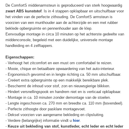
De ComfortS middenarmsteun is geproduceerd van sterk hoogwaardig
zwart ABS kunststof
. Is in 4 stappen opklapbaar en uitschuifbaar voor
het vinden van de perfecte zithouding. De ComfortS armsteun is
voorzien van een munthouder aan de achterzijde en een met rubber
beklede opbergruimte en pennenhouder aan de klep.
Eenvoudige montage in circa 10 minuten op het achterste gedeelte van
middenconsole, begeleid met een duidelijke, universele montage
handleiding en 4 zelftappers.
Eigenschappen:
- Verhoogt het zitcomfort en een must om comfortabel te reizen.
- Mooie, chique en betaalbare opwaardering van het auto-interieur.
- Ergonomisch gevormd en in lengte richting ca. 50 mm uitschuifbaar.
- Creëert extra opbergruimte op een makkelijk bereikbare plek.
- Beschermt de inhoud voor stof, zon en nieuwsgierige blikken.
- Hindert versnellingspook en handrem niet en is verticaal opklapbaar.
- Montage in ca. 10 minuten zonder demontage van de stoelen.
- Lengte ingeschoven ca. 270 mm en breedte ca. 110 mm (bovendeel).
- Perfecte zithoogte door pasklare montagevoet.
- Deksel voorzien van aangename bekleding en clipsluiting.
- Verdere (belangrijke) informatie vindt u
hier
.
-
Keuze uit bekleding van stof, kunstleder, echt leder en echt leder