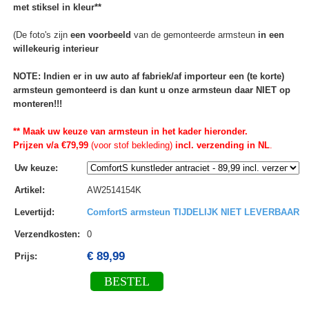
met stiksel in kleur**
(De foto's zijn
een voorbeeld
van de gemonteerde armsteun
in een
willekeurig interieur
NOTE: Indien er in uw auto af fabriek/af importeur een (te korte)
armsteun gemonteerd is dan kunt u onze armsteun daar NIET op
monteren!!!
** Maak uw keuze van armsteun in het kader hieronder.
Prijzen v/a €79,99
(voor stof bekleding)
incl. verzending in NL
.
Uw keuze
:
Artikel
:
AW2514154K
Levertijd
:
ComfortS armsteun TIJDELIJK NIET LEVERBAAR
Verzendkosten
:
0
€ 89,99
Prijs:
BESTEL