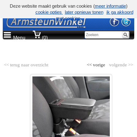
Deze website maakt gebruik van cookies (
meer informatie
)
cookie opties
later opnieuw tonen
ik ga akkoord
met cookies
Menu
(0)
AUTOMERK
<< terug naar overzicht
<< vorige
volgende >>