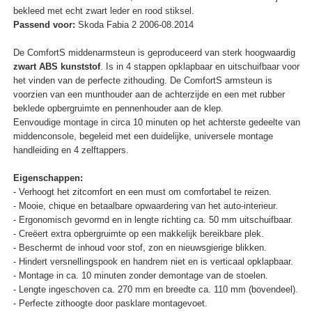
bekleed met echt zwart leder en rood stiksel.
Passend voor:
Skoda Fabia 2 2006-08.2014
De ComfortS middenarmsteun is geproduceerd van sterk hoogwaardig
zwart ABS kunststof
. Is in 4 stappen opklapbaar en uitschuifbaar voor
het vinden van de perfecte zithouding. De ComfortS armsteun is
voorzien van een munthouder aan de achterzijde en een met rubber
beklede opbergruimte en pennenhouder aan de klep.
Eenvoudige montage in circa 10 minuten op het achterste gedeelte van
middenconsole, begeleid met een duidelijke, universele montage
handleiding en 4 zelftappers.
Eigenschappen:
- Verhoogt het zitcomfort en een must om comfortabel te reizen.
- Mooie, chique en betaalbare opwaardering van het auto-interieur.
- Ergonomisch gevormd en in lengte richting ca. 50 mm uitschuifbaar.
- Creëert extra opbergruimte op een makkelijk bereikbare plek.
- Beschermt de inhoud voor stof, zon en nieuwsgierige blikken.
- Hindert versnellingspook en handrem niet en is verticaal opklapbaar.
- Montage in ca. 10 minuten zonder demontage van de stoelen.
- Lengte ingeschoven ca. 270 mm en breedte ca. 110 mm (bovendeel).
- Perfecte zithoogte door pasklare montagevoet.