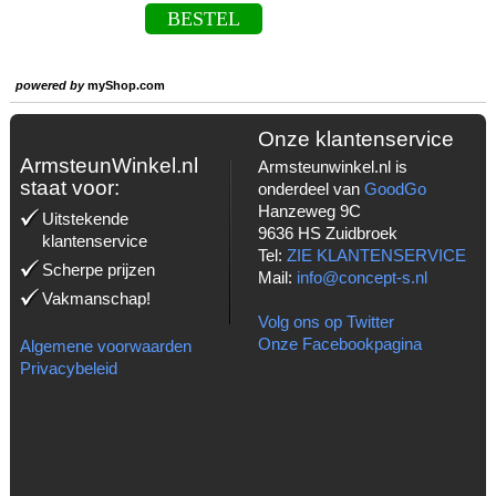
BESTEL
powered by
myShop.com
Onze klantenservice
ArmsteunWinkel.nl
Armsteunwinkel.nl is
staat voor:
onderdeel van
GoodGo
Hanzeweg 9C
Uitstekende
9636 HS Zuidbroek
klantenservice
Tel:
ZIE KLANTENSERVICE
Scherpe prijzen
Mail:
info@concept-s.nl
Vakmanschap!
Volg ons op Twitter
Onze Facebookpagina
Algemene voorwaarden
Privacybeleid