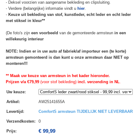
- Deksel voorzien van aangename bekleding en clipsluiting.
- Verdere (belangrijke) informatie vindt u
hier
.
-
Keuze uit bekleding van stof, kunstleder, echt leder en echt leder
met stiksel in kleur**
(De foto's zijn
een voorbeeld
van de gemonteerde armsteun
in een
willekeurig interieur
NOTE: Indien er in uw auto af fabriek/af importeur een (te korte)
armsteun gemonteerd is dan kunt u onze armsteun daar NIET op
monteren!!!
** Maak uw keuze van armsteun in het kader hieronder.
Prijzen v/a €79,99
(voor stof bekleding)
incl. verzending in NL
.
Uw keuze
:
Artikel
:
AW25141655A
Levertijd
:
ComfortS armsteun TIJDELIJK NIET LEVERBAAR
Verzendkosten
:
0
€ 99,99
Prijs: