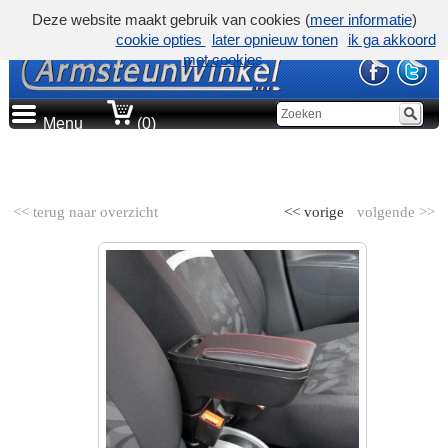
Deze website maakt gebruik van cookies (
meer informatie
)
cookie opties
later opnieuw tonen
ik ga akkoord
met cookies
Menu
(0)
AUTOMERK
<< terug naar overzicht
<< vorige
volgende >>