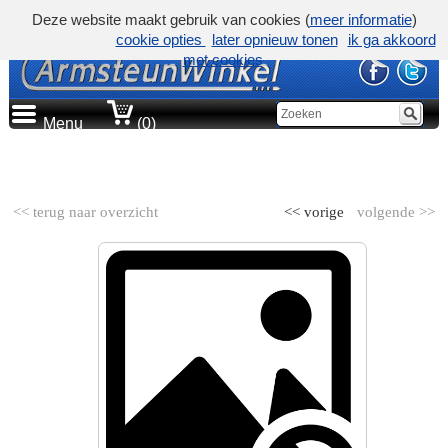
Deze website maakt gebruik van cookies (
meer informatie
)
cookie opties
later opnieuw tonen
ik ga akkoord
met cookies
Menu
(0)
AUTOMERK
<< terug naar overzicht
<< vorige
volgende >>