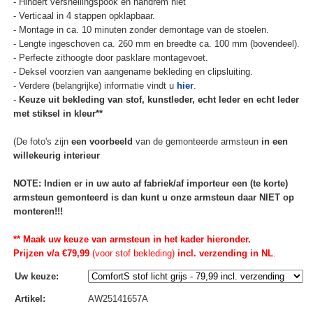
- Hindert versnellingspook en handrem niet
- Verticaal in 4 stappen opklapbaar.
- Montage in ca. 10 minuten zonder demontage van de stoelen.
- Lengte ingeschoven ca. 260 mm en breedte ca. 100 mm (bovendeel).
- Perfecte zithoogte door pasklare montagevoet.
- Deksel voorzien van aangename bekleding en clipsluiting.
- Verdere (belangrijke) informatie vindt u
hier
.
-
Keuze uit bekleding van stof, kunstleder, echt leder en echt leder
met stiksel in kleur**
(De foto's zijn
een voorbeeld
van de gemonteerde armsteun
in een
willekeurig interieur
NOTE: Indien er in uw auto af fabriek/af importeur een (te korte)
armsteun gemonteerd is dan kunt u onze armsteun daar NIET op
monteren!!!
** Maak uw keuze van armsteun in het kader hieronder.
Prijzen v/a €79,99
(voor stof bekleding)
incl. verzending in NL
.
Uw keuze
:
Artikel
:
AW25141657A