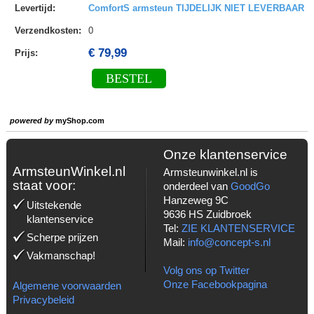
Levertijd
:
ComfortS armsteun TIJDELIJK NIET LEVERBAAR
Verzendkosten
:
0
€ 79,99
Prijs:
BESTEL
powered by
myShop.com
Onze klantenservice
ArmsteunWinkel.nl
Armsteunwinkel.nl is
staat voor:
onderdeel van
GoodGo
Hanzeweg 9C
Uitstekende
9636 HS Zuidbroek
klantenservice
Tel:
ZIE KLANTENSERVICE
Scherpe prijzen
Mail:
info@concept-s.nl
Vakmanschap!
Volg ons op Twitter
Onze Facebookpagina
Algemene voorwaarden
Privacybeleid