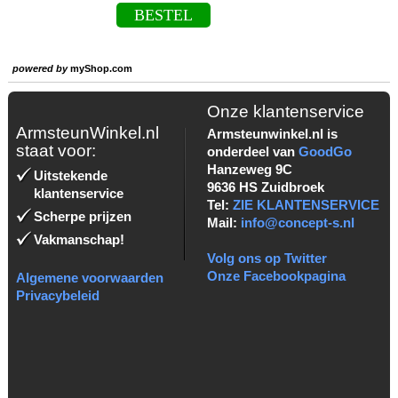
BESTEL
powered by
myShop.com
Onze klantenservice
ArmsteunWinkel.nl
Armsteunwinkel.nl is
staat voor:
onderdeel van
GoodGo
Hanzeweg 9C
Uitstekende
9636 HS Zuidbroek
klantenservice
Tel:
ZIE KLANTENSERVICE
Scherpe prijzen
Mail:
info@concept-s.nl
Vakmanschap!
Volg ons op Twitter
Onze Facebookpagina
Algemene voorwaarden
Privacybeleid