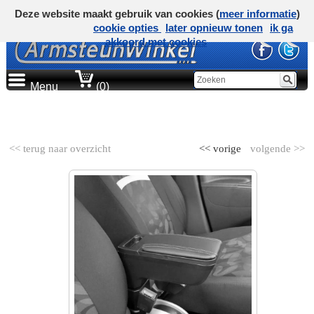
Deze website maakt gebruik van cookies (
meer informatie
)
cookie opties
later opnieuw tonen
ik ga
akkoord met cookies
Menu
(0)
AUTOMERK
<< terug naar overzicht
<< vorige
volgende >>