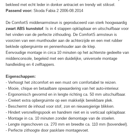
bekleed met echt leder in donker antraciet en trendy wit stiksel.
Passend voor:
Skoda Fabia 2 2006-08.2014
De ComfortS middenarmsteun is geproduceerd van sterk hoogwaardig
zwart ABS kunststof
. Is in 4 stappen opklapbaar en uitschuifbaar voor
het vinden van de perfecte zithouding. De ComfortS armsteun is
voorzien van een munthouder aan de achterzijde en een met rubber
beklede opbergruimte en pennenhouder aan de klep.
Eenvoudige montage in circa 10 minuten op het achterste gedeelte van
middenconsole, begeleid met een duidelijke, universele montage
handleiding en 4 zelftappers.
Eigenschappen:
- Verhoogt het zitcomfort en een must om comfortabel te reizen.
- Mooie, chique en betaalbare opwaardering van het auto-interieur.
- Ergonomisch gevormd en in lengte richting ca. 50 mm uitschuifbaar.
- Creëert extra opbergruimte op een makkelijk bereikbare plek.
- Beschermt de inhoud voor stof, zon en nieuwsgierige blikken.
- Hindert versnellingspook en handrem niet en is verticaal opklapbaar.
- Montage in ca. 10 minuten zonder demontage van de stoelen.
- Lengte ingeschoven ca. 270 mm en breedte ca. 110 mm (bovendeel).
- Perfecte zithoogte door pasklare montagevoet.