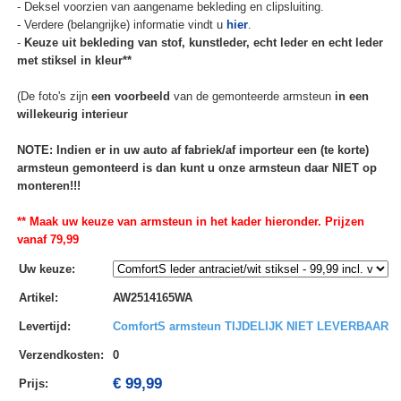
- Deksel voorzien van aangename bekleding en clipsluiting.
- Verdere (belangrijke) informatie vindt u
hier
.
-
Keuze uit bekleding van stof, kunstleder, echt leder en echt leder
met stiksel in kleur**
(De foto's zijn
een voorbeeld
van de gemonteerde armsteun
in een
willekeurig interieur
NOTE: Indien er in uw auto af fabriek/af importeur een (te korte)
armsteun gemonteerd is dan kunt u onze armsteun daar NIET op
monteren!!!
** Maak uw keuze van armsteun in het kader hieronder. Prijzen
vanaf 79,99
Uw keuze
:
Artikel
:
AW2514165WA
Levertijd
:
ComfortS armsteun TIJDELIJK NIET LEVERBAAR
Verzendkosten
:
0
€ 99,99
Prijs: