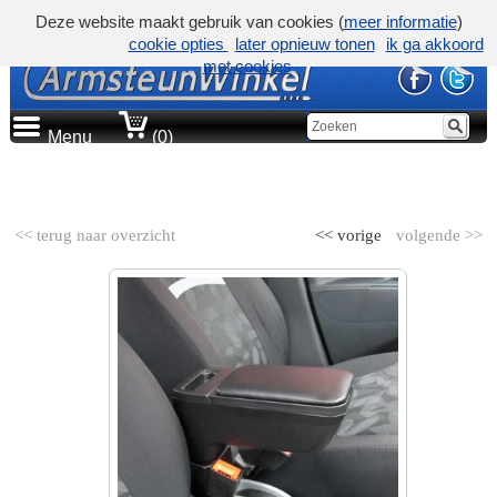
Deze website maakt gebruik van cookies (
meer informatie
)
cookie opties
later opnieuw tonen
ik ga akkoord
met cookies
Menu
(0)
AUTOMERK
<< terug naar overzicht
<< vorige
volgende >>