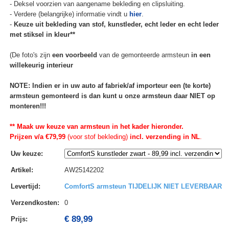
- Deksel voorzien van aangename bekleding en clipsluiting.
- Verdere (belangrijke) informatie vindt u
hier
.
-
Keuze uit bekleding van stof, kunstleder, echt leder en echt leder
met stiksel in kleur**
(De foto's zijn
een voorbeeld
van de gemonteerde armsteun
in een
willekeurig interieur
NOTE: Indien er in uw auto af fabriek/af importeur een (te korte)
armsteun gemonteerd is dan kunt u onze armsteun daar NIET op
monteren!!!
** Maak uw keuze van armsteun in het kader hieronder.
Prijzen v/a €79,99
(voor stof bekleding)
incl. verzending in NL
.
Uw keuze
:
Artikel
:
AW25142202
Levertijd
:
ComfortS armsteun TIJDELIJK NIET LEVERBAAR
Verzendkosten
:
0
€ 89,99
Prijs: