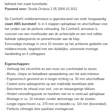
bekleed met zwart kunstleder.
Passend voor:
Skoda Octavia 2 05.2004-10.2012
De ComfortS middenarmsteun is geproduceerd van sterk hoogwaardig
zwart ABS kunststof
. Is in 4 stappen opklapbaar en uitschuifbaar voor
het vinden van de perfecte zithouding. De ComfortS armsteun is
voorzien van een munthouder aan de achterzijde en een met rubber
beklede opbergruimte en pennenhouder aan de klep.
Eenvoudige montage in circa 10 minuten op het achterste gedeelte van
middenconsole, begeleid met een duidelijke, universele montage
handleiding en 4 zelftappers.
Eigenschappen:
- Verhoogt het zitcomfort en een must om comfortabel te reizen.
- Mooie, chique en betaalbare opwaardering van het auto-interieur.
- Ergonomisch gevormd en in lengte richting ca. 50 mm uitschuifbaar.
- Creëert extra opbergruimte op een makkelijk bereikbare plek.
- Beschermt de inhoud voor stof, zon en nieuwsgierige blikken.
- Hindert versnellingspook en handrem niet en is verticaal opklapbaar.
- Montage in ca. 10 minuten zonder demontage van de stoelen.
- Lengte ingeschoven ca. 270 mm en breedte ca. 110 mm (bovendeel).
- Perfecte zithoogte door pasklare montagevoet.