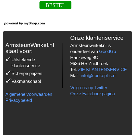
BESTEL
powered by
myShop.com
Onze klantenservice
ArmsteunWinkel.nl
Armsteunwinkel.nl is
staat voor:
onderdeel van
GoodGo
Hanzeweg 9C
Uitstekende
9636 HS Zuidbroek
klantenservice
Tel:
ZIE KLANTENSERVICE
Scherpe prijzen
Mail:
info@concept-s.nl
Vakmanschap!
Volg ons op Twitter
Onze Facebookpagina
Algemene voorwaarden
Privacybeleid