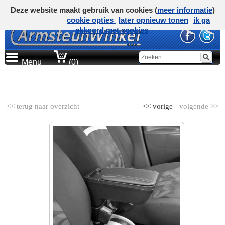
Deze website maakt gebruik van cookies (
meer informatie
)
cookie opties
later opnieuw tonen
ik ga
akkoord met cookies
Menu
(0)
AUTOMERK
<< terug naar overzicht
<< vorige
volgende >>