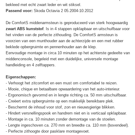
bekleed met echt zwart leder en wit stiksel.
Passend voor:
Skoda Octavia 2 05.2004-10.2012
De ComfortS middenarmsteun is geproduceerd van sterk hoogwaardig
zwart ABS kunststof
. Is in 4 stappen opklapbaar en uitschuifbaar voor
het vinden van de perfecte zithouding. De ComfortS armsteun is
voorzien van een munthouder aan de achterzijde en een met rubber
beklede opbergruimte en pennenhouder aan de klep.
Eenvoudige montage in circa 10 minuten op het achterste gedeelte van
middenconsole, begeleid met een duidelijke, universele montage
handleiding en 4 zelftappers.
Eigenschappen:
- Verhoogt het zitcomfort en een must om comfortabel te reizen.
- Mooie, chique en betaalbare opwaardering van het auto-interieur.
- Ergonomisch gevormd en in lengte richting ca. 50 mm uitschuifbaar.
- Creëert extra opbergruimte op een makkelijk bereikbare plek.
- Beschermt de inhoud voor stof, zon en nieuwsgierige blikken.
- Hindert versnellingspook en handrem niet en is verticaal opklapbaar.
- Montage in ca. 10 minuten zonder demontage van de stoelen.
- Lengte ingeschoven ca. 270 mm en breedte ca. 110 mm (bovendeel).
- Perfecte zithoogte door pasklare montagevoet.