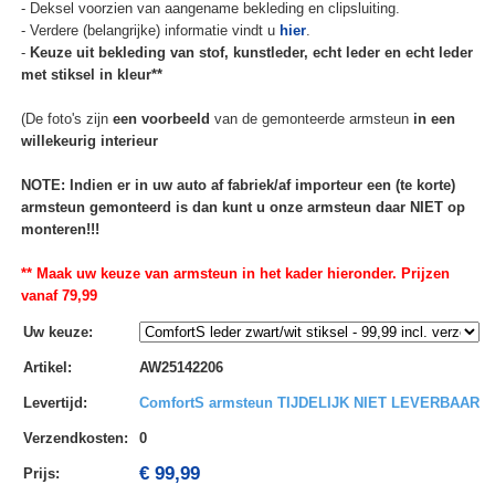
- Deksel voorzien van aangename bekleding en clipsluiting.
- Verdere (belangrijke) informatie vindt u
hier
.
-
Keuze uit bekleding van stof, kunstleder, echt leder en echt leder
met stiksel in kleur**
(De foto's zijn
een voorbeeld
van de gemonteerde armsteun
in een
willekeurig interieur
NOTE: Indien er in uw auto af fabriek/af importeur een (te korte)
armsteun gemonteerd is dan kunt u onze armsteun daar NIET op
monteren!!!
** Maak uw keuze van armsteun in het kader hieronder. Prijzen
vanaf 79,99
Uw keuze
:
Artikel
:
AW25142206
Levertijd
:
ComfortS armsteun TIJDELIJK NIET LEVERBAAR
Verzendkosten
:
0
€ 99,99
Prijs: