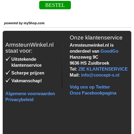
BESTEL
powered by
myShop.com
Onze klantenservice
ArmsteunWinkel.nl
Armsteunwinkel.nl is
staat voor:
onderdeel van
GoodGo
Hanzeweg 9C
Uitstekende
9636 HS Zuidbroek
klantenservice
Tel:
ZIE KLANTENSERVICE
Scherpe prijzen
Mail:
info@concept-s.nl
Vakmanschap!
Volg ons op Twitter
Onze Facebookpagina
Algemene voorwaarden
Privacybeleid