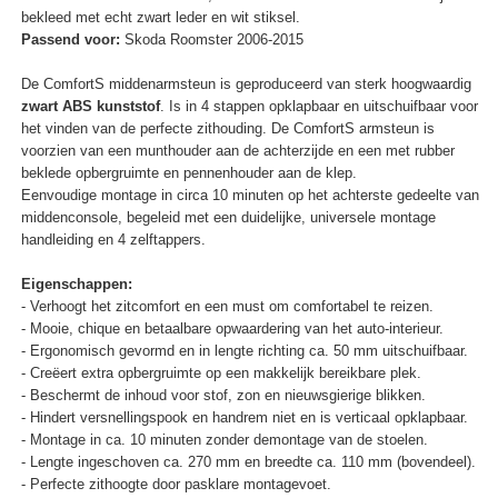
bekleed met echt zwart leder en wit stiksel.
Passend voor:
Skoda Roomster 2006-2015
De ComfortS middenarmsteun is geproduceerd van sterk hoogwaardig
zwart ABS kunststof
. Is in 4 stappen opklapbaar en uitschuifbaar voor
het vinden van de perfecte zithouding. De ComfortS armsteun is
voorzien van een munthouder aan de achterzijde en een met rubber
beklede opbergruimte en pennenhouder aan de klep.
Eenvoudige montage in circa 10 minuten op het achterste gedeelte van
middenconsole, begeleid met een duidelijke, universele montage
handleiding en 4 zelftappers.
Eigenschappen:
- Verhoogt het zitcomfort en een must om comfortabel te reizen.
- Mooie, chique en betaalbare opwaardering van het auto-interieur.
- Ergonomisch gevormd en in lengte richting ca. 50 mm uitschuifbaar.
- Creëert extra opbergruimte op een makkelijk bereikbare plek.
- Beschermt de inhoud voor stof, zon en nieuwsgierige blikken.
- Hindert versnellingspook en handrem niet en is verticaal opklapbaar.
- Montage in ca. 10 minuten zonder demontage van de stoelen.
- Lengte ingeschoven ca. 270 mm en breedte ca. 110 mm (bovendeel).
- Perfecte zithoogte door pasklare montagevoet.