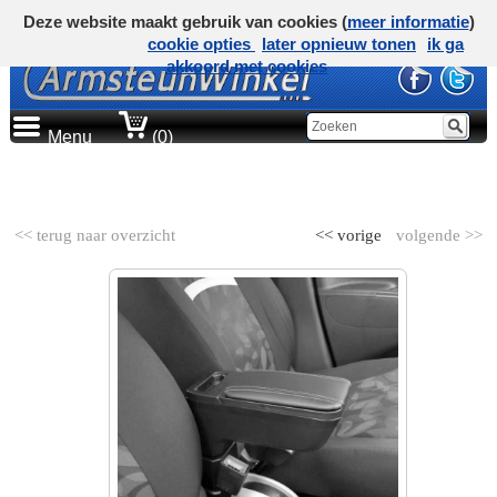
Deze website maakt gebruik van cookies (
meer informatie
)
cookie opties
later opnieuw tonen
ik ga
akkoord met cookies
Menu
(0)
AUTOMERK
<< terug naar overzicht
<< vorige
volgende >>