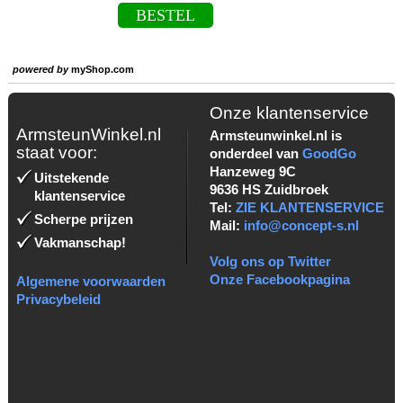
BESTEL
powered by
myShop.com
Onze klantenservice
ArmsteunWinkel.nl
Armsteunwinkel.nl is
staat voor:
onderdeel van
GoodGo
Hanzeweg 9C
Uitstekende
9636 HS Zuidbroek
klantenservice
Tel:
ZIE KLANTENSERVICE
Scherpe prijzen
Mail:
info@concept-s.nl
Vakmanschap!
Volg ons op Twitter
Onze Facebookpagina
Algemene voorwaarden
Privacybeleid