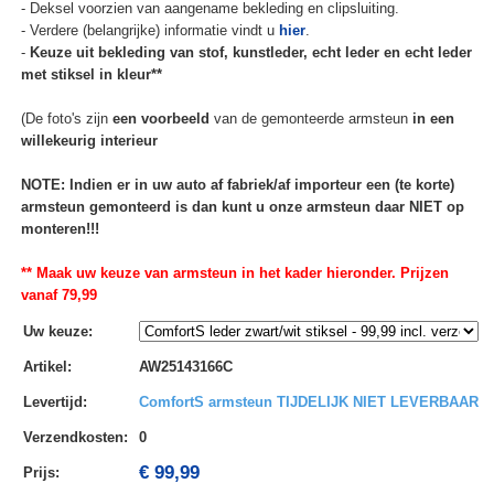
- Deksel voorzien van aangename bekleding en clipsluiting.
- Verdere (belangrijke) informatie vindt u
hier
.
-
Keuze uit bekleding van stof, kunstleder, echt leder en echt leder
met stiksel in kleur**
(De foto's zijn
een voorbeeld
van de gemonteerde armsteun
in een
willekeurig interieur
NOTE: Indien er in uw auto af fabriek/af importeur een (te korte)
armsteun gemonteerd is dan kunt u onze armsteun daar NIET op
monteren!!!
** Maak uw keuze van armsteun in het kader hieronder. Prijzen
vanaf 79,99
Uw keuze
:
Artikel
:
AW25143166C
Levertijd
:
ComfortS armsteun TIJDELIJK NIET LEVERBAAR
Verzendkosten
:
0
€ 99,99
Prijs: