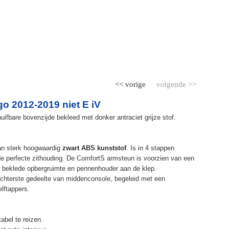
<< vorige
volgende >>
o 2012-2019 niet E iV
ifbare bovenzijde bekleed met donker antraciet grijze stof.
an sterk hoogwaardig
zwart ABS kunststof
. Is in 4 stappen
de perfecte zithouding. De ComfortS armsteun is voorzien van een
r beklede opbergruimte en pennenhouder aan de klep.
chterste gedeelte van middenconsole, begeleid met een
elftappers.
abel te reizen.