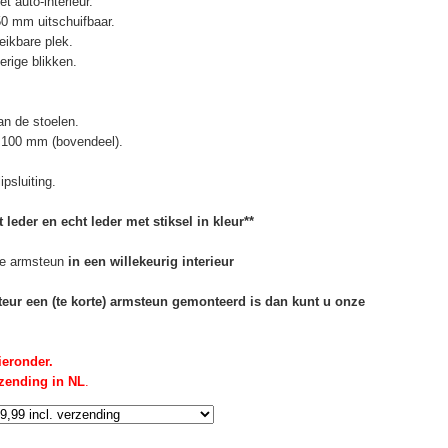
t auto-interieur.
50 mm uitschuifbaar.
eikbare plek.
erige blikken.
n de stoelen.
 100 mm (bovendeel).
psluiting.
 leder en echt leder met stiksel in kleur**
e armsteun
in een willekeurig interieur
rteur een (te korte) armsteun gemonteerd is dan kunt u onze
ieronder.
rzending in NL
.