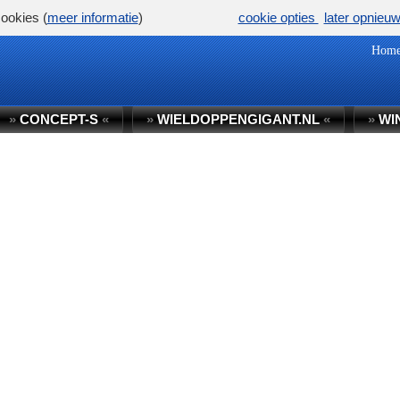
ookies (
meer informatie
)
cookie opties
later opnieu
Hom
»
CONCEPT-S
«
»
WIELDOPPENGIGANT.NL
«
»
WI