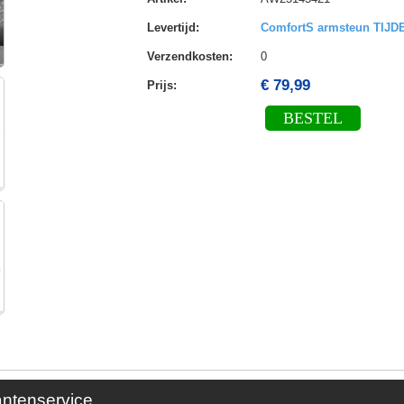
Levertijd
:
ComfortS armsteun TIJ
Verzendkosten
:
0
€ 79,99
Prijs:
BESTEL
antenservice