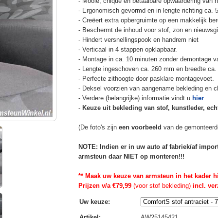
- Mooie, chique en betaalbare opwaardering van he
- Ergonomisch gevormd en in lengte richting ca. 
- Creëert extra opbergruimte op een makkelijk ber
- Beschermt de inhoud voor stof, zon en nieuwsgi
- Hindert versnellingspook en handrem niet
- Verticaal in 4 stappen opklapbaar.
- Montage in ca. 10 minuten zonder demontage va
- Lengte ingeschoven ca. 260 mm en breedte ca.
- Perfecte zithoogte door pasklare montagevoet.
- Deksel voorzien van aangename bekleding en cli
- Verdere (belangrijke) informatie vindt u
hier
.
-
Keuze uit bekleding van stof, kunstleder, echt
(De foto's zijn
een voorbeeld
van de gemonteerd
NOTE: Indien er in uw auto af fabriek/af impo
armsteun daar NIET op monteren!!!
** Maak uw keuze van armsteun in het kader h
Prijzen v/a €79,99
(voor stof bekleding)
incl. ve
Uw keuze
:
Artikel
:
AW25145421