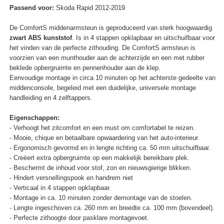
Passend voor:
Skoda Rapid 2012-2019
De ComfortS middenarmsteun is geproduceerd van sterk hoogwaardig
zwart ABS kunststof
. Is in 4 stappen opklapbaar en uitschuifbaar voor
het vinden van de perfecte zithouding. De ComfortS armsteun is
voorzien van een munthouder aan de achterzijde en een met rubber
beklede opbergruimte en pennenhouder aan de klep.
Eenvoudige montage in circa 10 minuten op het achterste gedeelte van
middenconsole, begeleid met een duidelijke, universele montage
handleiding en 4 zelftappers.
Eigenschappen:
- Verhoogt het zitcomfort en een must om comfortabel te reizen.
- Mooie, chique en betaalbare opwaardering van het auto-interieur.
- Ergonomisch gevormd en in lengte richting ca. 50 mm uitschuifbaar.
- Creëert extra opbergruimte op een makkelijk bereikbare plek.
- Beschermt de inhoud voor stof, zon en nieuwsgierige blikken.
- Hindert versnellingspook en handrem niet
- Verticaal in 4 stappen opklapbaar.
- Montage in ca. 10 minuten zonder demontage van de stoelen.
- Lengte ingeschoven ca. 260 mm en breedte ca. 100 mm (bovendeel).
- Perfecte zithoogte door pasklare montagevoet.