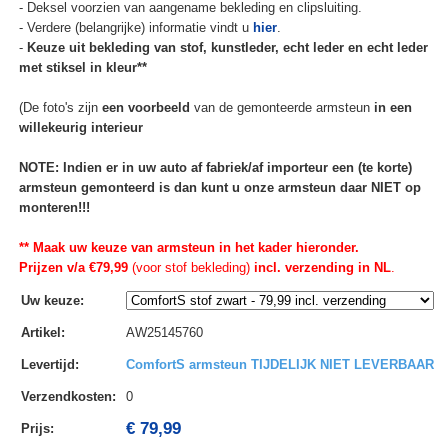
- Deksel voorzien van aangename bekleding en clipsluiting.
- Verdere (belangrijke) informatie vindt u
hier
.
-
Keuze uit bekleding van stof, kunstleder, echt leder en echt leder
met stiksel in kleur**
(De foto's zijn
een voorbeeld
van de gemonteerde armsteun
in een
willekeurig interieur
NOTE: Indien er in uw auto af fabriek/af importeur een (te korte)
armsteun gemonteerd is dan kunt u onze armsteun daar NIET op
monteren!!!
** Maak uw keuze van armsteun in het kader hieronder.
Prijzen v/a €79,99
(voor stof bekleding)
incl. verzending in NL
.
Uw keuze
:
Artikel
:
AW25145760
Levertijd
:
ComfortS armsteun TIJDELIJK NIET LEVERBAAR
Verzendkosten
:
0
€ 79,99
Prijs: