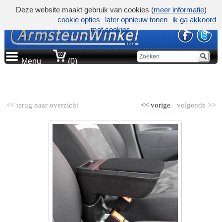
Deze website maakt gebruik van cookies (
meer informatie
)
cookie opties
later opnieuw tonen
ik ga akkoord
met cookies
Menu
(0)
AUTOMERK
<< terug naar overzicht
<< vorige
volgende >>