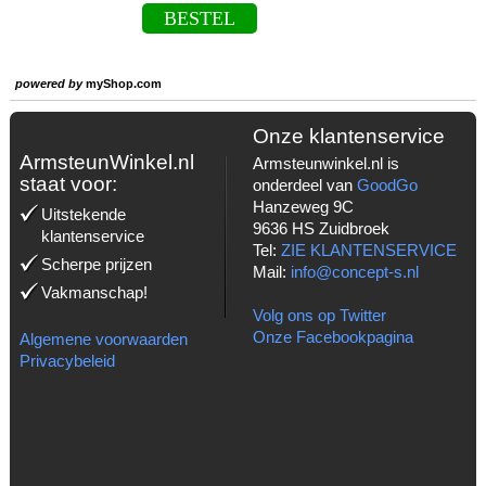
BESTEL
powered by
myShop.com
Onze klantenservice
ArmsteunWinkel.nl
Armsteunwinkel.nl is
staat voor:
onderdeel van
GoodGo
Hanzeweg 9C
Uitstekende
9636 HS Zuidbroek
klantenservice
Tel:
ZIE KLANTENSERVICE
Scherpe prijzen
Mail:
info@concept-s.nl
Vakmanschap!
Volg ons op Twitter
Onze Facebookpagina
Algemene voorwaarden
Privacybeleid