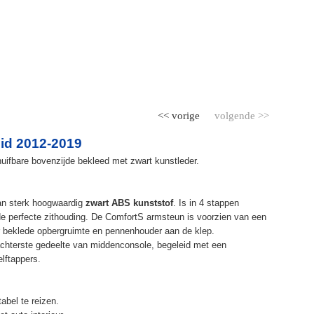
<< vorige
volgende >>
id 2012-2019
uifbare bovenzijde bekleed met zwart kunstleder.
an sterk hoogwaardig
zwart ABS kunststof
. Is in 4 stappen
de perfecte zithouding. De ComfortS armsteun is voorzien van een
r beklede opbergruimte en pennenhouder aan de klep.
chterste gedeelte van middenconsole, begeleid met een
elftappers.
abel te reizen.