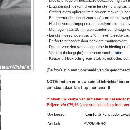
- Mooie, chique en betaalbare opwaardering van he
- Ergonomisch gevormd en in lengte richting ca. 
- Creëert extra opbergruimte op een makkelijk ber
- Beschermt de inhoud voor stof, zon en nieuwsgi
- Hindert versnellingspook en handrem niet en is v
- Montage in ca. 10 minuten zonder demontage va
- Lengte ingeschoven ca. 270 mm en breedte ca.
- Perfecte zithoogte door pasklare montagevoet.
- Deksel voorzien van aangename bekleding en cli
- Verdere (belangrijke) informatie vindt u
hier
.
-
Keuze uit bekleding van stof, kunstleder, echt
(De foto's zijn
een voorbeeld
van de gemonteerd
NOTE: Indien er in uw auto af fabriek/af impo
armsteun daar NIET op monteren!!!
** Maak uw keuze van armsteun in het kader h
Prijzen v/a €79,99
(voor stof bekleding)
incl. ve
Uw keuze
:
Artikel
:
AW25145762