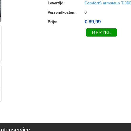
Levertijd
:
ComfortS armsteun TIJ
Verzendkosten
:
0
€ 89,99
Prijs:
BESTEL
antenservice