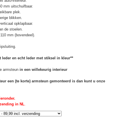
t auto-interieur.
50 mm uitschuifbaar.
eikbare plek.
erige blikken.
erticaal opklapbaar.
n de stoelen.
 110 mm (bovendeel).
psluiting.
 leder en echt leder met stiksel in kleur**
e armsteun
in een willekeurig interieur
rteur een (te korte) armsteun gemonteerd is dan kunt u onze
ieronder.
rzending in NL
.