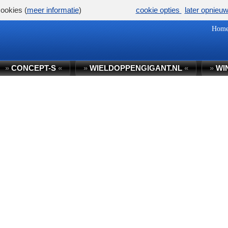
ookies (
meer informatie
)
cookie opties
later opnieu
Hom
»
CONCEPT-S
«
»
WIELDOPPENGIGANT.NL
«
»
WI