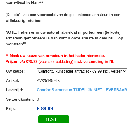
met stiksel in kleur**
(De foto's zijn
een voorbeeld
van de gemonteerde armsteun
in een
willekeurig interieur
NOTE: Indien er in uw auto af fabriek/af importeur een (te korte)
armsteun gemonteerd is dan kunt u onze armsteun daar NIET op
monteren!!!
** Maak uw keuze van armsteun in het kader hieronder.
Prijzen v/a €79,99
(voor stof bekleding)
incl. verzending in NL
.
Uw keuze
:
Artikel
:
AW2514576K
Levertijd
:
ComfortS armsteun TIJDELIJK NIET LEVERBAAR
Verzendkosten
:
0
€ 89,99
Prijs:
BESTEL