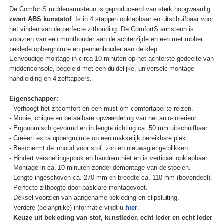
De ComfortS middenarmsteun is geproduceerd van sterk hoogwaardig
zwart ABS kunststof
. Is in 4 stappen opklapbaar en uitschuifbaar voor
het vinden van de perfecte zithouding. De ComfortS armsteun is
voorzien van een munthouder aan de achterzijde en een met rubber
beklede opbergruimte en pennenhouder aan de klep.
Eenvoudige montage in circa 10 minuten op het achterste gedeelte van
middenconsole, begeleid met een duidelijke, universele montage
handleiding en 4 zelftappers.
Eigenschappen:
- Verhoogt het zitcomfort en een must om comfortabel te reizen.
- Mooie, chique en betaalbare opwaardering van het auto-interieur.
- Ergonomisch gevormd en in lengte richting ca. 50 mm uitschuifbaar.
- Creëert extra opbergruimte op een makkelijk bereikbare plek.
- Beschermt de inhoud voor stof, zon en nieuwsgierige blikken.
- Hindert versnellingspook en handrem niet en is verticaal opklapbaar.
- Montage in ca. 10 minuten zonder demontage van de stoelen.
- Lengte ingeschoven ca. 270 mm en breedte ca. 110 mm (bovendeel).
- Perfecte zithoogte door pasklare montagevoet.
- Deksel voorzien van aangename bekleding en clipsluiting.
- Verdere (belangrijke) informatie vindt u
hier
.
-
Keuze uit bekleding van stof, kunstleder, echt leder en echt leder