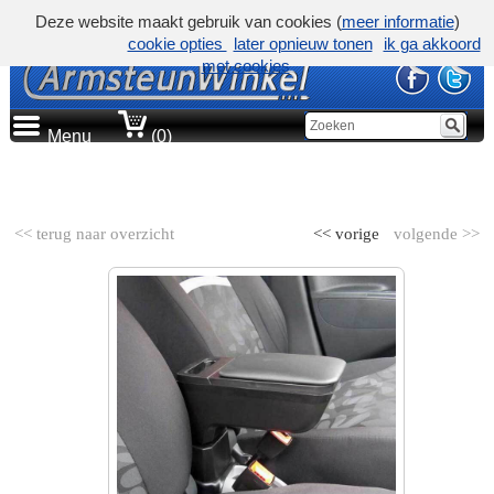
Deze website maakt gebruik van cookies (
meer informatie
)
cookie opties
later opnieuw tonen
ik ga akkoord
met cookies
Menu
(0)
AUTOMERK
<< terug naar overzicht
<< vorige
volgende >>