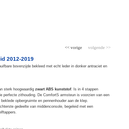
<< vorige
volgende >>
id 2012-2019
ifbare bovenzijde bekleed met echt leder in donker antraciet en
an sterk hoogwaardig
zwart ABS kunststof
. Is in 4 stappen
de perfecte zithouding. De ComfortS armsteun is voorzien van een
r beklede opbergruimte en pennenhouder aan de klep.
chterste gedeelte van middenconsole, begeleid met een
elftappers.