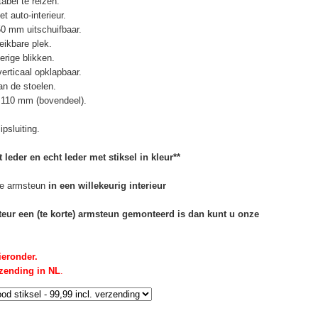
abel te reizen.
t auto-interieur.
50 mm uitschuifbaar.
eikbare plek.
erige blikken.
erticaal opklapbaar.
n de stoelen.
 110 mm (bovendeel).
psluiting.
 leder en echt leder met stiksel in kleur**
e armsteun
in een willekeurig interieur
rteur een (te korte) armsteun gemonteerd is dan kunt u onze
ieronder.
rzending in NL
.