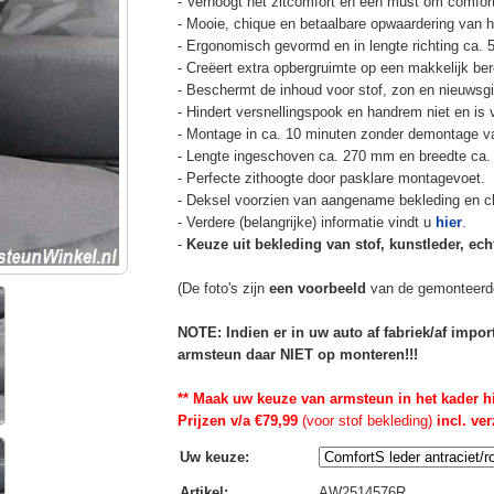
- Verhoogt het zitcomfort en een must om comfort
- Mooie, chique en betaalbare opwaardering van he
- Ergonomisch gevormd en in lengte richting ca. 
- Creëert extra opbergruimte op een makkelijk ber
- Beschermt de inhoud voor stof, zon en nieuwsgi
- Hindert versnellingspook en handrem niet en is v
- Montage in ca. 10 minuten zonder demontage va
- Lengte ingeschoven ca. 270 mm en breedte ca.
- Perfecte zithoogte door pasklare montagevoet.
- Deksel voorzien van aangename bekleding en cli
- Verdere (belangrijke) informatie vindt u
hier
.
-
Keuze uit bekleding van stof, kunstleder, echt
(De foto's zijn
een voorbeeld
van de gemonteerd
NOTE: Indien er in uw auto af fabriek/af impo
armsteun daar NIET op monteren!!!
** Maak uw keuze van armsteun in het kader h
Prijzen v/a €79,99
(voor stof bekleding)
incl. ve
Uw keuze
:
Artikel
:
AW2514576R