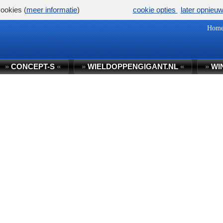
ookies (
meer informatie
)
cookie opties
later opnieu
Hom
»
CONCEPT-S
«
»
WIELDOPPENGIGANT.NL
«
»
WI