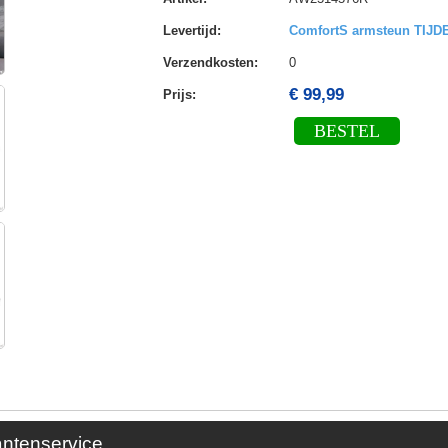
Levertijd
:
ComfortS armsteun TIJ
Verzendkosten
:
0
€ 99,99
Prijs:
BESTEL
antenservice