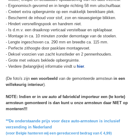
- Ergonomisch gevormd en in lengte richting 58 mm uitschuifbaar.
- Creëert extra opbergruimte op een makkelijk bereikbare plek.
- Beschermt de inhoud voor stof, zon en nieuwsgierige blikken.
- Hindert versnellingspook en handrem niet.
- Is d.m.v. een draaiknop verticaal verstelbaar en opklapbaar.
- Montage in ca. 10 minuten zonder demontage van de stoelen.
- Lengte ingeschoven ca. 290 mm en breedte ca. 115 mm.
- Perfecte zithoogte door pasklare montagevoet.
- Deksel voorzien van zacht kunstleder en 2 pennenhouders.
- Grote met velours beklede opbergruimte.
- Verdere (belangrijke) informatie vindt u
hier
.
(De foto's zijn
een voorbeeld
van de gemonteerde armsteun
in een
willekeurig interieur
).
NOTE: Indien er in uw auto af fabriek/af importeur een (te korte)
armsteun gemonteerd is dan kunt u onze armsteun daar NIET op
monteren!!!
**De onderstaande prijs voor deze auto-armsteun is inclusief
verzending in Nederland
(voor Belgie hanteren wij een gereduceerd bedrag van € 4,99)