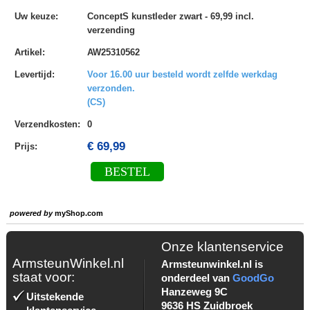
Uw keuze
:
ConceptS kunstleder zwart - 69,99 incl.
verzending
Artikel
:
AW25310562
Levertijd
:
Voor 16.00 uur besteld wordt zelfde werkdag
verzonden.
(CS)
Verzendkosten
:
0
€ 69,99
Prijs:
BESTEL
powered by
myShop.com
Onze klantenservice
ArmsteunWinkel.nl
Armsteunwinkel.nl is
staat voor:
onderdeel van
GoodGo
Hanzeweg 9C
Uitstekende
9636 HS Zuidbroek