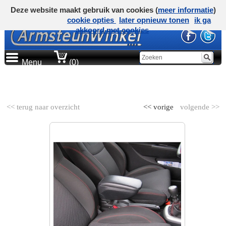
Deze website maakt gebruik van cookies (
meer informatie
)
cookie opties
later opnieuw tonen
ik ga
akkoord met cookies
Menu
(0)
AUTOMERK
<< terug naar overzicht
<< vorige
volgende >>