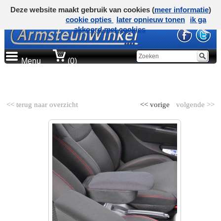
Deze website maakt gebruik van cookies (
meer informatie
)
cookie opties
later opnieuw tonen
ik ga
akkoord met cookies
Menu
(0)
AUTOMERK
<< terug naar overzicht
<< vorige
volgende >>