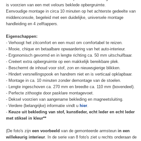
is voorzien van een met velours beklede opbergruimte.
Eenvoudige montage in circa 10 minuten op het achterste gedeelte van
middenconsole, begeleid met een duidelijke, universele montage
handleiding en 4 zelftappers.
Eigenschappen:
- Verhoogt het zitcomfort en een must om comfortabel te reizen.
- Mooie, chique en betaalbare opwaardering van het auto-interieur.
- Ergonomisch gevormd en in lengte richting ca. 50 mm uitschuifbaar.
- Creëert extra opbergruimte op een makkelijk bereikbare plek.
- Beschermt de inhoud voor stof, zon en nieuwsgierige blikken.
- Hindert versnellingspook en handrem niet en is verticaal opklapbaar.
- Montage in ca. 10 minuten zonder demontage van de stoelen.
- Lengte ingeschoven ca. 270 mm en breedte ca. 110 mm (bovendeel).
- Perfecte zithoogte door pasklare montagevoet.
- Deksel voorzien van aangename bekleding en magneetsluiting.
- Verdere (belangrijke) informatie vindt u
hier
.
-
Keuze uit bekleding van stof, kunstleder, echt leder en echt leder
met stiksel in kleur**
(De foto's zijn
een voorbeeld
van de gemonteerde armsteun
in een
willekeurig interieur
. In de serie van 8 foto's ziet u rechts onderaan de