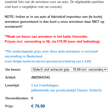
zwart/wit foto van de armsteun voor uw auto. De afgebeelde pasklare
voet kunt u vergelijken met uw console).
NOTE: Indien er in uw auto af fabriek/af importeur een (te korte)
armsteun gemonteerd is dan kunt u onze armsteun daar NIET op
monteren!!!
**Maak uw keuze van armsteun in het kader hieronder.
Prijzen incl. verzending in NL v/a €79,99 (voor stof bekleding).
**De onderstaande prijs voor deze auto-armsteun is inclusief
verzending in Nederland
(voor Belgie hanteren wij een gereduceerd bedrag van € 4,99)
Uw keuze
:
Artikel
:
AW25641541
Levertijd
:
1 tot 3 werkdagen.
(afhankelijk van productietijd Classic SliderS)
Verzendkosten
:
0
€ 79,99
Prijs: