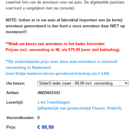
zwart/wit foto van de armsteun voor uw auto. De afgebeelde pasklare
voet kunt u vergelijken met uw console).
NOTE: Indien er in uw auto af fabriek/af importeur een (te korte)
armsteun gemonteerd is dan kunt u onze armsteun daar NIET op
monteren!!!
**Maak uw keuze van armsteun in het kader hieronder.
Prijzen incl. verzending in NL v/a €79,99 (voor stof bekleding).
**De onderstaande prijs voor deze auto-armsteun is inclusief
verzending in Nederland
(voor Belgie hanteren wij een gereduceerd bedrag van € 4,99)
Uw keuze
:
Artikel
:
AW25641543
Levertijd
:
1 tot 3 werkdagen.
(afhankelijk van productietijd Classic SliderS)
Verzendkosten
:
0
€ 99,99
Prijs: