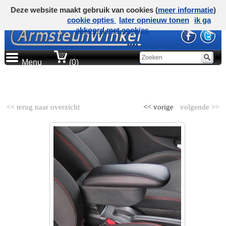
Deze website maakt gebruik van cookies (
meer informatie
)
cookie opties
later opnieuw tonen
ik ga
akkoord met cookies
Menu
(0)
AUTOMERK
<< terug naar overzicht
<< vorige
volgende >>