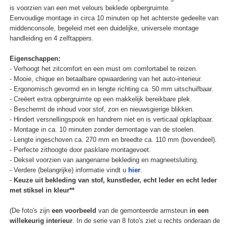
is voorzien van een met velours beklede opbergruimte.
Eenvoudige montage in circa 10 minuten op het achterste gedeelte van
middenconsole, begeleid met een duidelijke, universele montage
handleiding en 4 zelftappers.
Eigenschappen:
- Verhoogt het zitcomfort en een must om comfortabel te reizen.
- Mooie, chique en betaalbare opwaardering van het auto-interieur.
- Ergonomisch gevormd en in lengte richting ca. 50 mm uitschuifbaar.
- Creëert extra opbergruimte op een makkelijk bereikbare plek.
- Beschermt de inhoud voor stof, zon en nieuwsgierige blikken.
- Hindert versnellingspook en handrem niet en is verticaal opklapbaar.
- Montage in ca. 10 minuten zonder demontage van de stoelen.
- Lengte ingeschoven ca. 270 mm en breedte ca. 110 mm (bovendeel).
- Perfecte zithoogte door pasklare montagevoet.
- Deksel voorzien van aangename bekleding en magneetsluiting.
- Verdere (belangrijke) informatie vindt u
hier
.
-
Keuze uit bekleding van stof, kunstleder, echt leder en echt leder
met stiksel in kleur**
(De foto's zijn
een voorbeeld
van de gemonteerde armsteun
in een
willekeurig interieur
. In de serie van 8 foto's ziet u rechts onderaan de