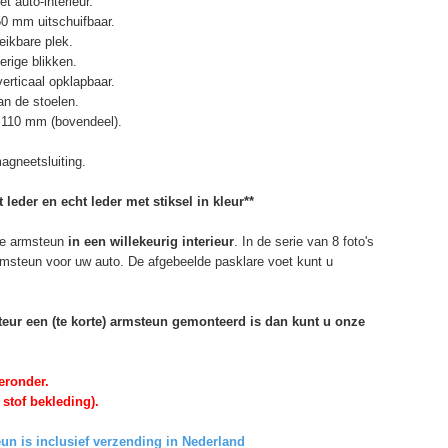
t auto-interieur.
50 mm uitschuifbaar.
eikbare plek.
erige blikken.
erticaal opklapbaar.
n de stoelen.
 110 mm (bovendeel).
agneetsluiting.
 leder en echt leder met stiksel in kleur**
e armsteun
in een willekeurig interieur
. In de serie van 8 foto's
armsteun voor uw auto. De afgebeelde pasklare voet kunt u
rteur een (te korte) armsteun gemonteerd is dan kunt u onze
eronder.
 stof bekleding).
un is inclusief verzending in Nederland