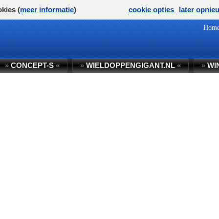
kies (
meer informatie
)
cookie opties
later opnie
Hom
»
CONCEPT-S
«
»
WIELDOPPENGIGANT.NL
«
»
WI