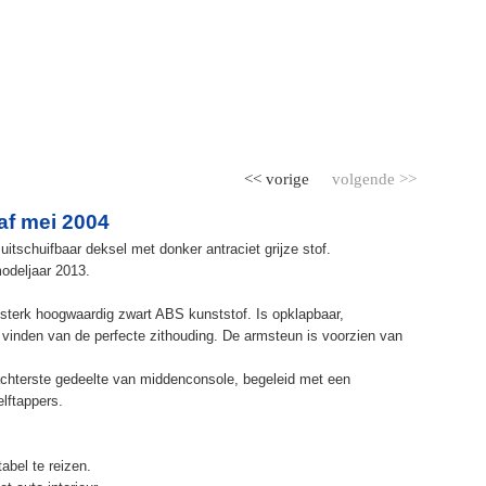
<< vorige
volgende >>
af mei 2004
itschuifbaar deksel met donker antraciet grijze stof.
odeljaar 2013.
terk hoogwaardig zwart ABS kunststof. Is opklapbaar,
et vinden van de perfecte zithouding. De armsteun is voorzien van
chterste gedeelte van middenconsole, begeleid met een
elftappers.
abel te reizen.