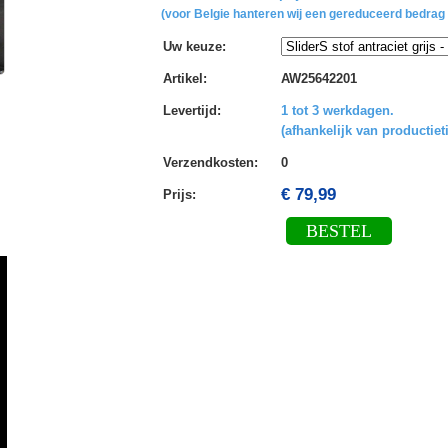
(voor Belgie hanteren wij een gereduceerd bedrag 
Uw keuze
:
Artikel
:
AW25642201
Levertijd
:
1 tot 3 werkdagen.
(afhankelijk van productiet
Verzendkosten
:
0
€ 79,99
Prijs:
BESTEL