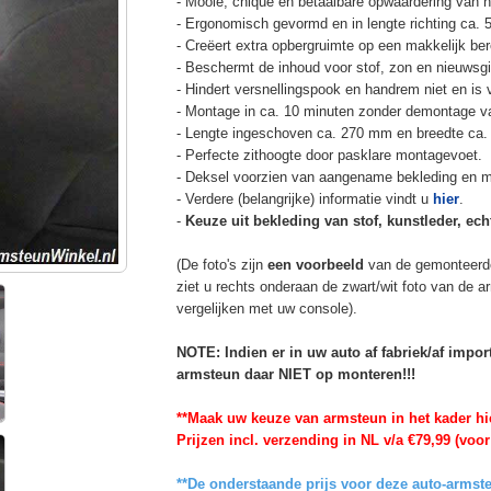
- Mooie, chique en betaalbare opwaardering van he
- Ergonomisch gevormd en in lengte richting ca. 
- Creëert extra opbergruimte op een makkelijk ber
- Beschermt de inhoud voor stof, zon en nieuwsgi
- Hindert versnellingspook en handrem niet en is v
- Montage in ca. 10 minuten zonder demontage va
- Lengte ingeschoven ca. 270 mm en breedte ca.
- Perfecte zithoogte door pasklare montagevoet.
- Deksel voorzien van aangename bekleding en m
- Verdere (belangrijke) informatie vindt u
hier
.
-
Keuze uit bekleding van stof, kunstleder, echt
(De foto's zijn
een voorbeeld
van de gemonteerd
ziet u rechts onderaan de zwart/wit foto van de 
vergelijken met uw console).
NOTE: Indien er in uw auto af fabriek/af impo
armsteun daar NIET op monteren!!!
**Maak uw keuze van armsteun in het kader hi
Prijzen incl. verzending in NL v/a €79,99 (voor
**De onderstaande prijs voor deze auto-armste