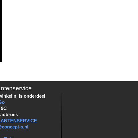
antenservice
inkel.nl is onderdeel
Go
 9C
uidbroek
KLANTENSERVICE
@concept-s.nl