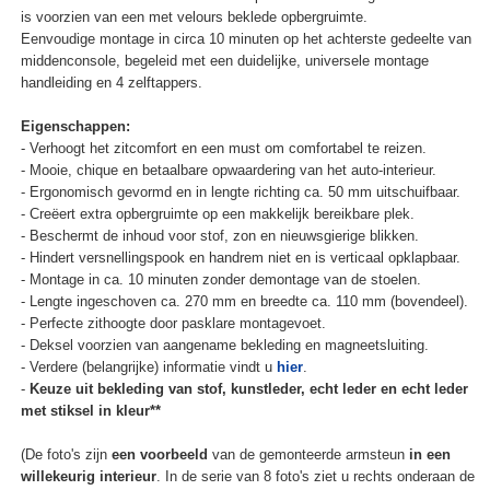
is voorzien van een met velours beklede opbergruimte.
Eenvoudige montage in circa 10 minuten op het achterste gedeelte van
middenconsole, begeleid met een duidelijke, universele montage
handleiding en 4 zelftappers.
Eigenschappen:
- Verhoogt het zitcomfort en een must om comfortabel te reizen.
- Mooie, chique en betaalbare opwaardering van het auto-interieur.
- Ergonomisch gevormd en in lengte richting ca. 50 mm uitschuifbaar.
- Creëert extra opbergruimte op een makkelijk bereikbare plek.
- Beschermt de inhoud voor stof, zon en nieuwsgierige blikken.
- Hindert versnellingspook en handrem niet en is verticaal opklapbaar.
- Montage in ca. 10 minuten zonder demontage van de stoelen.
- Lengte ingeschoven ca. 270 mm en breedte ca. 110 mm (bovendeel).
- Perfecte zithoogte door pasklare montagevoet.
- Deksel voorzien van aangename bekleding en magneetsluiting.
- Verdere (belangrijke) informatie vindt u
hier
.
-
Keuze uit bekleding van stof, kunstleder, echt leder en echt leder
met stiksel in kleur**
(De foto's zijn
een voorbeeld
van de gemonteerde armsteun
in een
willekeurig interieur
. In de serie van 8 foto's ziet u rechts onderaan de