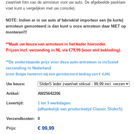
zwart/wit foto van de armsteun voor uw auto. De afgebeelde pasklare
voet kunt u vergelijken met uw console).
NOTE: Indien er in uw auto af fabriek/af importeur een (te korte)
armsteun gemonteerd is dan kunt u onze armsteun daar NIET op
monteren!!!
**Maak uw keuze van armsteun in het kader hieronder.
Prijzen incl. verzending in NL v/a €79,99 (voor stof bekleding).
**De onderstaande prijs voor deze auto-armsteun is inclusief
verzending in Nederland
(voor Belgie hanteren wij een gereduceerd bedrag van € 4,99)
Uw keuze
:
Artikel
:
AW25642206
Levertijd
:
1 tot 3 werkdagen.
(afhankelijk van productietijd Classic SliderS)
Verzendkosten
:
0
€ 99,99
Prijs: