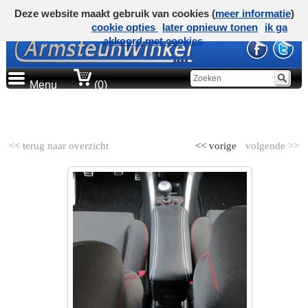
Deze website maakt gebruik van cookies (
meer informatie
)
cookie opties
later opnieuw tonen
ik ga
akkoord met cookies
Menu
(0)
AUTOMERK
<< terug naar overzicht
<< vorige
volgende >>