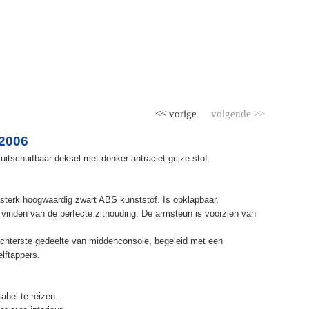
<< vorige
volgende >>
 2006
itschuifbaar deksel met donker antraciet grijze stof.
terk hoogwaardig zwart ABS kunststof. Is opklapbaar,
et vinden van de perfecte zithouding. De armsteun is voorzien van
chterste gedeelte van middenconsole, begeleid met een
elftappers.
abel te reizen.