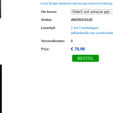
(voor Belgie hanteren wij een gereduceerd bedrag 
Uw keuze
:
Artikel
:
AW25643161B
Levertijd
:
1 tot 3 werkdagen.
(afhankelijk van productiet
Verzendkosten
:
0
€ 79,99
Prijs:
BESTEL