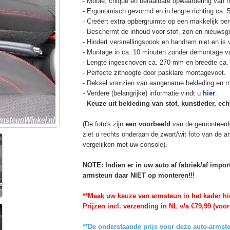
- Mooie, chique en betaalbare opwaardering van he
- Ergonomisch gevormd en in lengte richting ca. 
- Creëert extra opbergruimte op een makkelijk ber
- Beschermt de inhoud voor stof, zon en nieuwsgi
- Hindert versnellingspook en handrem niet en is v
- Montage in ca. 10 minuten zonder demontage va
- Lengte ingeschoven ca. 270 mm en breedte ca.
- Perfecte zithoogte door pasklare montagevoet.
- Deksel voorzien van aangename bekleding en m
- Verdere (belangrijke) informatie vindt u
hier
.
-
Keuze uit bekleding van stof, kunstleder, echt
(De foto's zijn
een voorbeeld
van de gemonteerd
ziet u rechts onderaan de zwart/wit foto van de 
vergelijken met uw console).
NOTE: Indien er in uw auto af fabriek/af impo
armsteun daar NIET op monteren!!!
**Maak uw keuze van armsteun in het kader hi
Prijzen incl. verzending in NL v/a €79,99 (voor
**De onderstaande prijs voor deze auto-armste