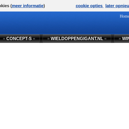
kies (
meer informatie
)
cookie opties
later opnie
Hom
»
CONCEPT-S
«
»
WIELDOPPENGIGANT.NL
«
»
WI