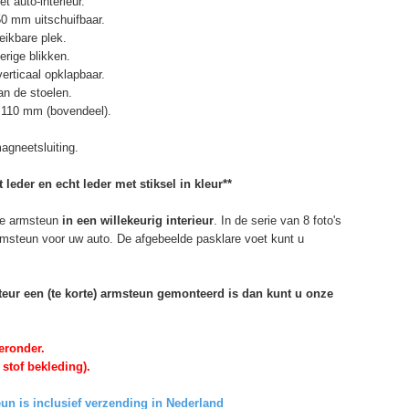
t auto-interieur.
50 mm uitschuifbaar.
eikbare plek.
erige blikken.
erticaal opklapbaar.
n de stoelen.
 110 mm (bovendeel).
agneetsluiting.
 leder en echt leder met stiksel in kleur**
e armsteun
in een willekeurig interieur
. In de serie van 8 foto's
armsteun voor uw auto. De afgebeelde pasklare voet kunt u
rteur een (te korte) armsteun gemonteerd is dan kunt u onze
eronder.
 stof bekleding).
un is inclusief verzending in Nederland