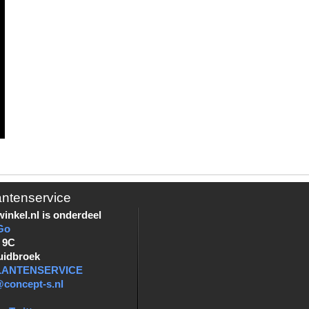
antenservice
inkel.nl is onderdeel
Go
 9C
uidbroek
KLANTENSERVICE
@concept-s.nl