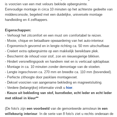
is voorzien van een met velours beklede opbergruimte.
Eenvoudige montage in circa 10 minuten op het achterste gedeelte van
middenconsole, begeleid met een duidelijke, universele montage
handleiding en 4 zelftappers.
Eigenschappen:
- Verhoogt het zitcomfort en een must om comfortabel te reizen.
- Mooie, chique en betaalbare opwaardering van het auto-interieur.
- Ergonomisch gevormd en in lengte richting ca. 50 mm uitschuifbaar.
- Creëert extra opbergruimte op een makkelijk bereikbare plek.
- Beschermt de inhoud voor stof, zon en nieuwsgierige blikken.
- Hindert versnellingspook en handrem niet en is verticaal opklapbaar.
- Montage in ca. 10 minuten zonder demontage van de stoelen.
- Lengte ingeschoven ca. 270 mm en breedte ca. 110 mm (bovendeel).
- Perfecte zithoogte door pasklare montagevoet.
- Deksel voorzien van aangename bekleding en magneetsluiting.
- Verdere (belangrijke) informatie vindt u
hier
.
-
Keuze uit bekleding van stof, kunstleder, echt leder en echt leder
met stiksel in kleur**
(De foto's zijn
een voorbeeld
van de gemonteerde armsteun
in een
willekeurig interieur
. In de serie van 8 foto's ziet u rechts onderaan de