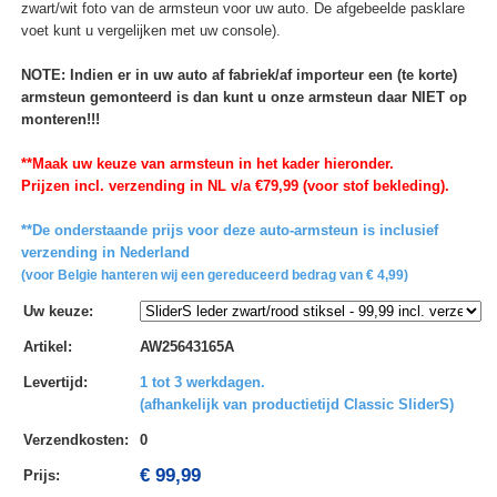
zwart/wit foto van de armsteun voor uw auto. De afgebeelde pasklare
voet kunt u vergelijken met uw console).
NOTE: Indien er in uw auto af fabriek/af importeur een (te korte)
armsteun gemonteerd is dan kunt u onze armsteun daar NIET op
monteren!!!
**Maak uw keuze van armsteun in het kader hieronder.
Prijzen incl. verzending in NL v/a €79,99 (voor stof bekleding).
**De onderstaande prijs voor deze auto-armsteun is inclusief
verzending in Nederland
(voor Belgie hanteren wij een gereduceerd bedrag van € 4,99)
Uw keuze
:
Artikel
:
AW25643165A
Levertijd
:
1 tot 3 werkdagen.
(afhankelijk van productietijd Classic SliderS)
Verzendkosten
:
0
€ 99,99
Prijs: