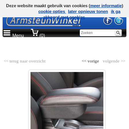
Deze website maakt gebruik van cookies (
meer informatie
)
cookie opties
later opnieuw tonen
ik ga
akkoord met cookies
Menu
(0)
AUTOMERK
<< terug naar overzicht
<< vorige
volgende >>