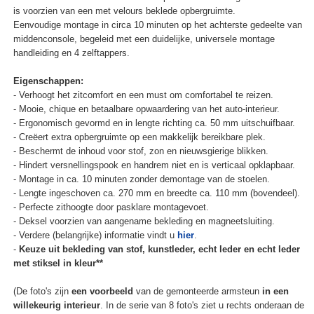
is voorzien van een met velours beklede opbergruimte.
Eenvoudige montage in circa 10 minuten op het achterste gedeelte van
middenconsole, begeleid met een duidelijke, universele montage
handleiding en 4 zelftappers.
Eigenschappen:
- Verhoogt het zitcomfort en een must om comfortabel te reizen.
- Mooie, chique en betaalbare opwaardering van het auto-interieur.
- Ergonomisch gevormd en in lengte richting ca. 50 mm uitschuifbaar.
- Creëert extra opbergruimte op een makkelijk bereikbare plek.
- Beschermt de inhoud voor stof, zon en nieuwsgierige blikken.
- Hindert versnellingspook en handrem niet en is verticaal opklapbaar.
- Montage in ca. 10 minuten zonder demontage van de stoelen.
- Lengte ingeschoven ca. 270 mm en breedte ca. 110 mm (bovendeel).
- Perfecte zithoogte door pasklare montagevoet.
- Deksel voorzien van aangename bekleding en magneetsluiting.
- Verdere (belangrijke) informatie vindt u
hier
.
-
Keuze uit bekleding van stof, kunstleder, echt leder en echt leder
met stiksel in kleur**
(De foto's zijn
een voorbeeld
van de gemonteerde armsteun
in een
willekeurig interieur
. In de serie van 8 foto's ziet u rechts onderaan de