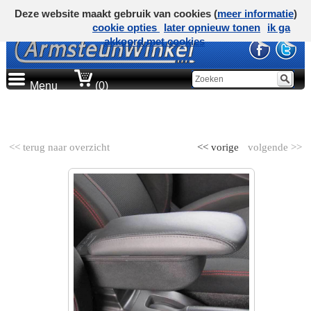
Deze website maakt gebruik van cookies (
meer informatie
)
cookie opties
later opnieuw tonen
ik ga
akkoord met cookies
Menu
(0)
AUTOMERK
<< terug naar overzicht
<< vorige
volgende >>