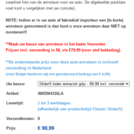
zwart/wit foto van de armsteun voor uw auto. De afgebeelde pasklare
voet kunt u vergelijken met uw console).
NOTE: Indien er in uw auto af fabriek/af importeur een (te korte)
armsteun gemonteerd is dan kunt u onze armsteun daar NIET op
monteren!!!
**Maak uw keuze van armsteun in het kader hieronder.
Prijzen incl. verzending in NL v/a €79,99 (voor stof bekleding).
**De onderstaande prijs voor deze auto-armsteun is inclusief
verzending in Nederland
(voor Belgie hanteren wij een gereduceerd bedrag van € 4,99)
Uw keuze
:
Artikel
:
AW2564316LA
Levertijd
:
1 tot 3 werkdagen.
(afhankelijk van productietijd Classic SliderS)
Verzendkosten
:
0
€ 99,99
Prijs: