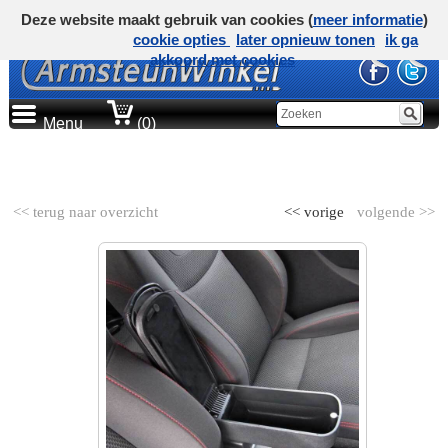
Deze website maakt gebruik van cookies (
meer informatie
)
cookie opties
later opnieuw tonen
ik ga
akkoord met cookies
Menu
(0)
AUTOMERK
<< terug naar overzicht
<< vorige
volgende >>