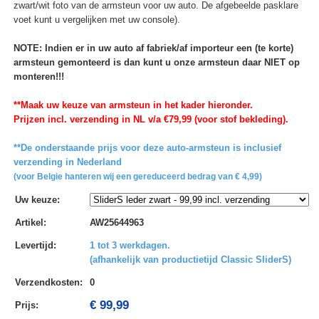
zwart/wit foto van de armsteun voor uw auto. De afgebeelde pasklare
voet kunt u vergelijken met uw console).
NOTE: Indien er in uw auto af fabriek/af importeur een (te korte)
armsteun gemonteerd is dan kunt u onze armsteun daar NIET op
monteren!!!
**Maak uw keuze van armsteun in het kader hieronder.
Prijzen incl. verzending in NL v/a €79,99 (voor stof bekleding).
**De onderstaande prijs voor deze auto-armsteun is inclusief
verzending in Nederland
(voor Belgie hanteren wij een gereduceerd bedrag van € 4,99)
Uw keuze
:
Artikel
:
AW25644963
Levertijd
:
1 tot 3 werkdagen.
(afhankelijk van productietijd Classic SliderS)
Verzendkosten
:
0
€ 99,99
Prijs: