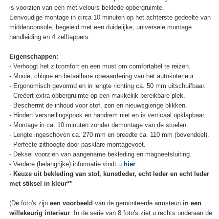
is voorzien van een met velours beklede opbergruimte.
Eenvoudige montage in circa 10 minuten op het achterste gedeelte van
middenconsole, begeleid met een duidelijke, universele montage
handleiding en 4 zelftappers.
Eigenschappen:
- Verhoogt het zitcomfort en een must om comfortabel te reizen.
- Mooie, chique en betaalbare opwaardering van het auto-interieur.
- Ergonomisch gevormd en in lengte richting ca. 50 mm uitschuifbaar.
- Creëert extra opbergruimte op een makkelijk bereikbare plek.
- Beschermt de inhoud voor stof, zon en nieuwsgierige blikken.
- Hindert versnellingspook en handrem niet en is verticaal opklapbaar.
- Montage in ca. 10 minuten zonder demontage van de stoelen.
- Lengte ingeschoven ca. 270 mm en breedte ca. 110 mm (bovendeel).
- Perfecte zithoogte door pasklare montagevoet.
- Deksel voorzien van aangename bekleding en magneetsluiting.
- Verdere (belangrijke) informatie vindt u
hier
.
-
Keuze uit bekleding van stof, kunstleder, echt leder en echt leder
met stiksel in kleur**
(De foto's zijn
een voorbeeld
van de gemonteerde armsteun
in een
willekeurig interieur
. In de serie van 8 foto's ziet u rechts onderaan de