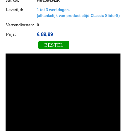
Artikel
:
AW2564542K
Levertijd
:
1 tot 3 werkdagen.
(afhankelijk van productietijd Classic SliderS)
Verzendkosten
:
0
€ 89,99
Prijs:
BESTEL