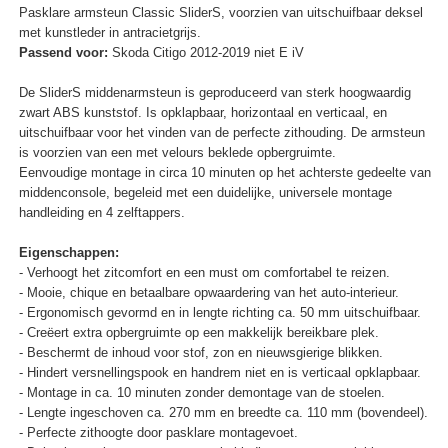
Pasklare armsteun Classic SliderS, voorzien van uitschuifbaar deksel
met kunstleder in antracietgrijs.
Passend voor:
Skoda Citigo 2012-2019 niet E iV
De SliderS middenarmsteun is geproduceerd van sterk hoogwaardig
zwart ABS kunststof. Is opklapbaar, horizontaal en verticaal, en
uitschuifbaar voor het vinden van de perfecte zithouding. De armsteun
is voorzien van een met velours beklede opbergruimte.
Eenvoudige montage in circa 10 minuten op het achterste gedeelte van
middenconsole, begeleid met een duidelijke, universele montage
handleiding en 4 zelftappers.
Eigenschappen:
- Verhoogt het zitcomfort en een must om comfortabel te reizen.
- Mooie, chique en betaalbare opwaardering van het auto-interieur.
- Ergonomisch gevormd en in lengte richting ca. 50 mm uitschuifbaar.
- Creëert extra opbergruimte op een makkelijk bereikbare plek.
- Beschermt de inhoud voor stof, zon en nieuwsgierige blikken.
- Hindert versnellingspook en handrem niet en is verticaal opklapbaar.
- Montage in ca. 10 minuten zonder demontage van de stoelen.
- Lengte ingeschoven ca. 270 mm en breedte ca. 110 mm (bovendeel).
- Perfecte zithoogte door pasklare montagevoet.