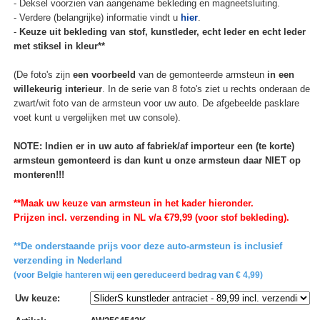
- Deksel voorzien van aangename bekleding en magneetsluiting.
- Verdere (belangrijke) informatie vindt u
hier
.
-
Keuze uit bekleding van stof, kunstleder, echt leder en echt leder
met stiksel in kleur**
(De foto's zijn
een voorbeeld
van de gemonteerde armsteun
in een
willekeurig interieur
. In de serie van 8 foto's ziet u rechts onderaan de
zwart/wit foto van de armsteun voor uw auto. De afgebeelde pasklare
voet kunt u vergelijken met uw console).
NOTE: Indien er in uw auto af fabriek/af importeur een (te korte)
armsteun gemonteerd is dan kunt u onze armsteun daar NIET op
monteren!!!
**Maak uw keuze van armsteun in het kader hieronder.
Prijzen incl. verzending in NL v/a €79,99 (voor stof bekleding).
**De onderstaande prijs voor deze auto-armsteun is inclusief
verzending in Nederland
(voor Belgie hanteren wij een gereduceerd bedrag van € 4,99)
Uw keuze
: