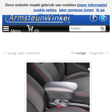
Deze website maakt gebruik van cookies (
meer informatie
)
cookie opties
later opnieuw tonen
ik ga
akkoord met cookies
Menu
(0)
AUTOMERK
<< terug naar overzicht
<< vorige
volgende >>