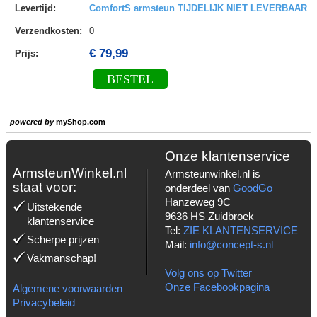
Levertijd
:
ComfortS armsteun TIJDELIJK NIET LEVERBAAR
Verzendkosten
:
0
€ 79,99
Prijs:
BESTEL
powered by
myShop.com
Onze klantenservice
ArmsteunWinkel.nl
Armsteunwinkel.nl is
staat voor:
onderdeel van
GoodGo
Hanzeweg 9C
Uitstekende
9636 HS Zuidbroek
klantenservice
Tel:
ZIE KLANTENSERVICE
Scherpe prijzen
Mail:
info@concept-s.nl
Vakmanschap!
Volg ons op Twitter
Onze Facebookpagina
Algemene voorwaarden
Privacybeleid