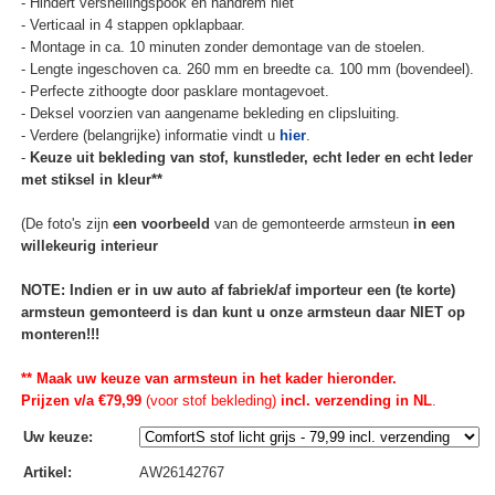
- Hindert versnellingspook en handrem niet
- Verticaal in 4 stappen opklapbaar.
- Montage in ca. 10 minuten zonder demontage van de stoelen.
- Lengte ingeschoven ca. 260 mm en breedte ca. 100 mm (bovendeel).
- Perfecte zithoogte door pasklare montagevoet.
- Deksel voorzien van aangename bekleding en clipsluiting.
- Verdere (belangrijke) informatie vindt u
hier
.
-
Keuze uit bekleding van stof, kunstleder, echt leder en echt leder
met stiksel in kleur**
(De foto's zijn
een voorbeeld
van de gemonteerde armsteun
in een
willekeurig interieur
NOTE: Indien er in uw auto af fabriek/af importeur een (te korte)
armsteun gemonteerd is dan kunt u onze armsteun daar NIET op
monteren!!!
** Maak uw keuze van armsteun in het kader hieronder.
Prijzen v/a €79,99
(voor stof bekleding)
incl. verzending in NL
.
Uw keuze
:
Artikel
:
AW26142767