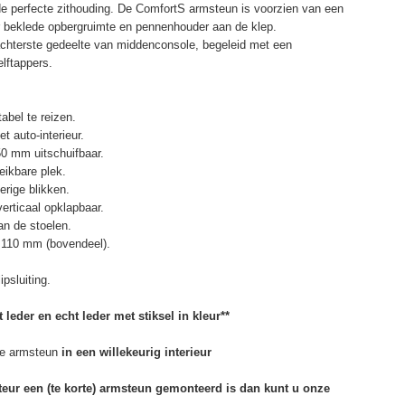
de perfecte zithouding. De ComfortS armsteun is voorzien van een
r beklede opbergruimte en pennenhouder aan de klep.
chterste gedeelte van middenconsole, begeleid met een
elftappers.
abel te reizen.
t auto-interieur.
50 mm uitschuifbaar.
eikbare plek.
erige blikken.
erticaal opklapbaar.
n de stoelen.
 110 mm (bovendeel).
psluiting.
 leder en echt leder met stiksel in kleur**
e armsteun
in een willekeurig interieur
rteur een (te korte) armsteun gemonteerd is dan kunt u onze