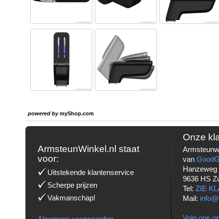
powered by
myShop.com
Onze kl
ArmsteunWinkel.nl staat
Armsteunwi
voor:
van
Good
Hanzeweg
Uitstekende klantenservice
9636 HS Z
Scherpe prijzen
Tel:
ZIE K
Vakmanschap!
Mail:
info@
Volg ons op
Algemene voorwaarden