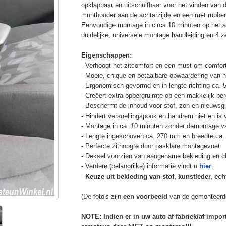
opklapbaar en uitschuifbaar voor het vinden van 
munthouder aan de achterzijde en een met rubbe
Eenvoudige montage in circa 10 minuten op het a
duidelijke, universele montage handleiding en 4 z
Eigenschappen:
- Verhoogt het zitcomfort en een must om comfort
- Mooie, chique en betaalbare opwaardering van he
- Ergonomisch gevormd en in lengte richting ca. 
- Creëert extra opbergruimte op een makkelijk ber
- Beschermt de inhoud voor stof, zon en nieuwsgi
- Hindert versnellingspook en handrem niet en is v
- Montage in ca. 10 minuten zonder demontage va
- Lengte ingeschoven ca. 270 mm en breedte ca.
- Perfecte zithoogte door pasklare montagevoet.
- Deksel voorzien van aangename bekleding en cli
- Verdere (belangrijke) informatie vindt u
hier
.
-
Keuze uit bekleding van stof, kunstleder, echt
(De foto's zijn
een voorbeeld
van de gemonteerd
NOTE: Indien er in uw auto af fabriek/af impo