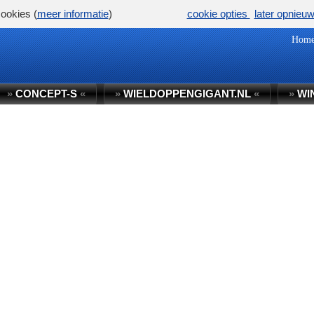
ookies (
meer informatie
)
cookie opties
later opnieu
Hom
»
CONCEPT-S
«
»
WIELDOPPENGIGANT.NL
«
»
WI