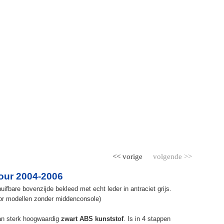
<< vorige
volgende >>
our 2004-2006
fbare bovenzijde bekleed met echt leder in antraciet grijs.
or modellen zonder middenconsole)
an sterk hoogwaardig
zwart ABS kunststof
. Is in 4 stappen