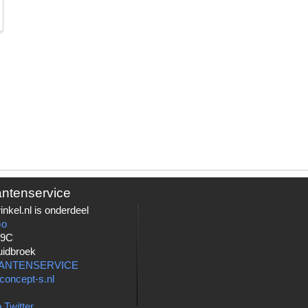
antenservice
nkel.nl is onderdeel
Go
 9C
uidbroek
LANTENSERVICE
concept-s.nl
 Twitter