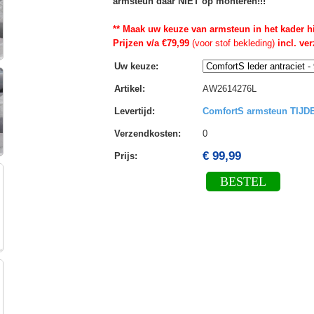
armsteun daar NIET op monteren!!!
** Maak uw keuze van armsteun in het kader h
Prijzen v/a €79,99
(voor stof bekleding)
incl. ve
Uw keuze
:
Artikel
:
AW2614276L
Levertijd
:
ComfortS armsteun TIJ
Verzendkosten
:
0
€ 99,99
Prijs:
BESTEL