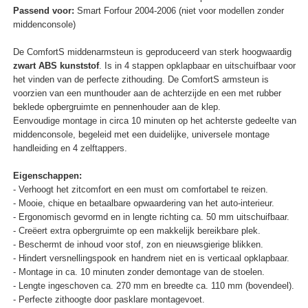
Passend voor:
Smart Forfour 2004-2006 (niet voor modellen zonder
middenconsole)
De ComfortS middenarmsteun is geproduceerd van sterk hoogwaardig
zwart ABS kunststof
. Is in 4 stappen opklapbaar en uitschuifbaar voor
het vinden van de perfecte zithouding. De ComfortS armsteun is
voorzien van een munthouder aan de achterzijde en een met rubber
beklede opbergruimte en pennenhouder aan de klep.
Eenvoudige montage in circa 10 minuten op het achterste gedeelte van
middenconsole, begeleid met een duidelijke, universele montage
handleiding en 4 zelftappers.
Eigenschappen:
- Verhoogt het zitcomfort en een must om comfortabel te reizen.
- Mooie, chique en betaalbare opwaardering van het auto-interieur.
- Ergonomisch gevormd en in lengte richting ca. 50 mm uitschuifbaar.
- Creëert extra opbergruimte op een makkelijk bereikbare plek.
- Beschermt de inhoud voor stof, zon en nieuwsgierige blikken.
- Hindert versnellingspook en handrem niet en is verticaal opklapbaar.
- Montage in ca. 10 minuten zonder demontage van de stoelen.
- Lengte ingeschoven ca. 270 mm en breedte ca. 110 mm (bovendeel).
- Perfecte zithoogte door pasklare montagevoet.