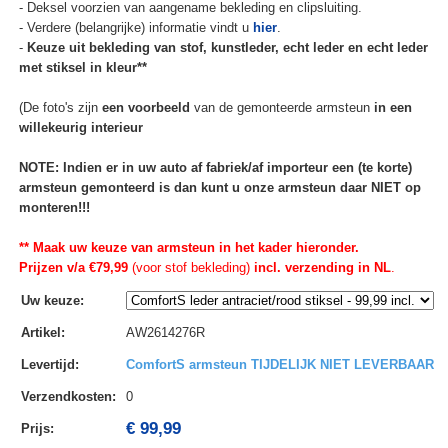
- Deksel voorzien van aangename bekleding en clipsluiting.
- Verdere (belangrijke) informatie vindt u
hier
.
-
Keuze uit bekleding van stof, kunstleder, echt leder en echt leder
met stiksel in kleur**
(De foto's zijn
een voorbeeld
van de gemonteerde armsteun
in een
willekeurig interieur
NOTE: Indien er in uw auto af fabriek/af importeur een (te korte)
armsteun gemonteerd is dan kunt u onze armsteun daar NIET op
monteren!!!
** Maak uw keuze van armsteun in het kader hieronder.
Prijzen v/a €79,99
(voor stof bekleding)
incl. verzending in NL
.
Uw keuze
:
Artikel
:
AW2614276R
Levertijd
:
ComfortS armsteun TIJDELIJK NIET LEVERBAAR
Verzendkosten
:
0
€ 99,99
Prijs: