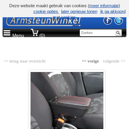
Deze website maakt gebruik van cookies (
meer informatie
)
cookie opties
later opnieuw tonen
ik ga akkoord
met cookies
Menu
(0)
AUTOMERK
<< terug naar overzicht
<< vorige
volgende >>