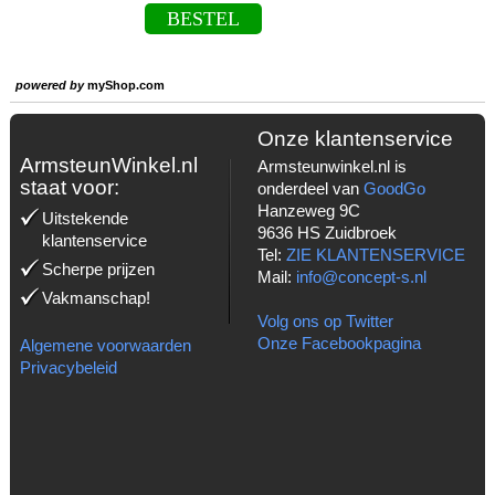
BESTEL
powered by
myShop.com
Onze klantenservice
ArmsteunWinkel.nl
Armsteunwinkel.nl is
staat voor:
onderdeel van
GoodGo
Hanzeweg 9C
Uitstekende
9636 HS Zuidbroek
klantenservice
Tel:
ZIE KLANTENSERVICE
Scherpe prijzen
Mail:
info@concept-s.nl
Vakmanschap!
Volg ons op Twitter
Onze Facebookpagina
Algemene voorwaarden
Privacybeleid