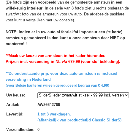
(De foto's zijn
een voorbeeld
van de gemonteerde armsteun
in een
willekeurig interieur
. In de serie van 8 foto's ziet u rechts onderaan de
zwart/wit foto van de armsteun voor uw auto. De afgebeelde pasklare
voet kunt u vergelijken met uw console).
NOTE: Indien er in uw auto af fabriek/af importeur een (te korte)
armsteun gemonteerd is dan kunt u onze armsteun daar NIET op
monteren!!!
**Maak uw keuze van armsteun in het kader hieronder.
Prijzen incl. verzending in NL v/a €79,99 (voor stof bekleding).
**De onderstaande prijs voor deze auto-armsteun is inclusief
verzending in Nederland
(voor Belgie hanteren wij een gereduceerd bedrag van € 4,99)
Uw keuze
:
Artikel
:
AW26642766
Levertijd
:
1 tot 3 werkdagen.
(afhankelijk van productietijd Classic SliderS)
Verzendkosten
:
0