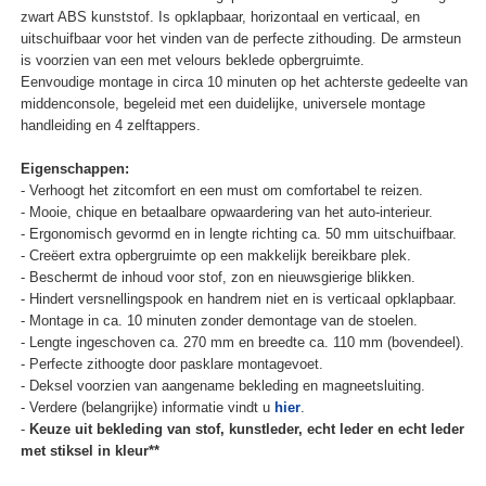
zwart ABS kunststof. Is opklapbaar, horizontaal en verticaal, en
uitschuifbaar voor het vinden van de perfecte zithouding. De armsteun
is voorzien van een met velours beklede opbergruimte.
Eenvoudige montage in circa 10 minuten op het achterste gedeelte van
middenconsole, begeleid met een duidelijke, universele montage
handleiding en 4 zelftappers.
Eigenschappen:
- Verhoogt het zitcomfort en een must om comfortabel te reizen.
- Mooie, chique en betaalbare opwaardering van het auto-interieur.
- Ergonomisch gevormd en in lengte richting ca. 50 mm uitschuifbaar.
- Creëert extra opbergruimte op een makkelijk bereikbare plek.
- Beschermt de inhoud voor stof, zon en nieuwsgierige blikken.
- Hindert versnellingspook en handrem niet en is verticaal opklapbaar.
- Montage in ca. 10 minuten zonder demontage van de stoelen.
- Lengte ingeschoven ca. 270 mm en breedte ca. 110 mm (bovendeel).
- Perfecte zithoogte door pasklare montagevoet.
- Deksel voorzien van aangename bekleding en magneetsluiting.
- Verdere (belangrijke) informatie vindt u
hier
.
-
Keuze uit bekleding van stof, kunstleder, echt leder en echt leder
met stiksel in kleur**