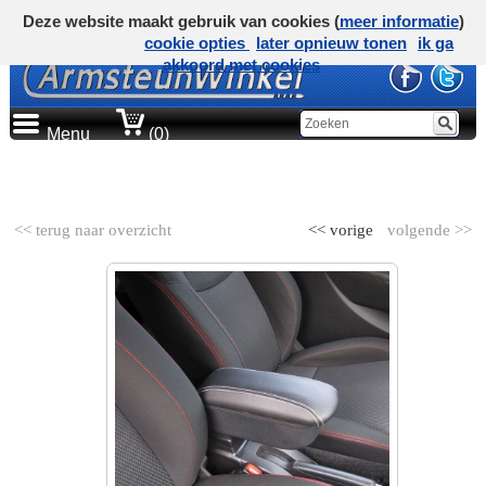
Deze website maakt gebruik van cookies (
meer informatie
)
cookie opties
later opnieuw tonen
ik ga
akkoord met cookies
Menu
(0)
AUTOMERK
<< terug naar overzicht
<< vorige
volgende >>