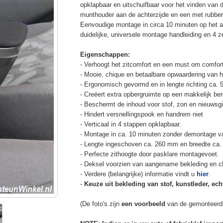
opklapbaar en uitschuifbaar voor het vinden van 
munthouder aan de achterzijde en een met rubbe
Eenvoudige montage in circa 10 minuten op het a
duidelijke, universele montage handleiding en 4 z
Eigenschappen:
- Verhoogt het zitcomfort en een must om comfort
- Mooie, chique en betaalbare opwaardering van he
- Ergonomisch gevormd en in lengte richting ca. 
- Creëert extra opbergruimte op een makkelijk ber
- Beschermt de inhoud voor stof, zon en nieuwsgi
- Hindert versnellingspook en handrem niet
- Verticaal in 4 stappen opklapbaar.
- Montage in ca. 10 minuten zonder demontage va
- Lengte ingeschoven ca. 260 mm en breedte ca.
- Perfecte zithoogte door pasklare montagevoet.
- Deksel voorzien van aangename bekleding en cli
- Verdere (belangrijke) informatie vindt u
hier
.
-
Keuze uit bekleding van stof, kunstleder, echt
(De foto's zijn
een voorbeeld
van de gemonteerd