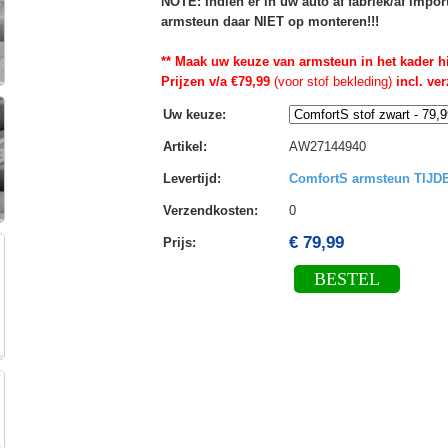
NOTE: Indien er in uw auto af fabriek/af impo
armsteun daar NIET op monteren!!!
** Maak uw keuze van armsteun in het kader h
Prijzen v/a €79,99
(voor stof bekleding)
incl. ve
Uw keuze
:
Artikel
:
AW27144940
Levertijd
:
ComfortS armsteun TIJ
Verzendkosten
:
0
€ 79,99
Prijs:
BESTEL