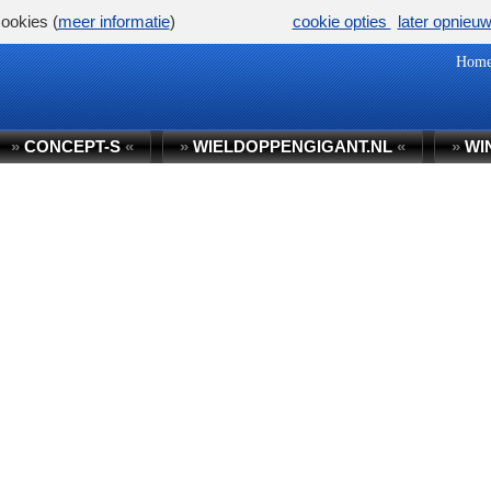
ookies (
meer informatie
)
cookie opties
later opnieu
Hom
»
CONCEPT-S
«
»
WIELDOPPENGIGANT.NL
«
»
WI