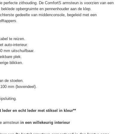
de perfecte zithouding. De ComfortS armsteun is voorzien van een
r beklede opbergruimte en pennenhouder aan de klep.
chterste gedeelte van middenconsole, begeleid met een
elftappers.
abel te reizen.
t auto-interieur.
50 mm uitschuifbaar.
eikbare plek.
erige blikken.
n de stoelen.
 100 mm (bovendeel).
psluiting.
 leder en echt leder met stiksel in kleur**
e armsteun
in een willekeurig interieur