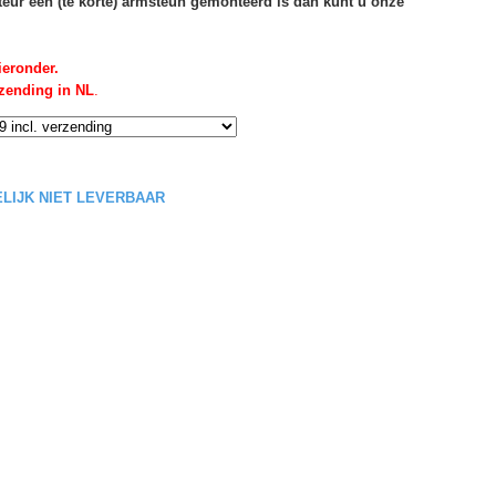
rteur een (te korte) armsteun gemonteerd is dan kunt u onze
ieronder.
rzending in NL
.
DELIJK NIET LEVERBAAR