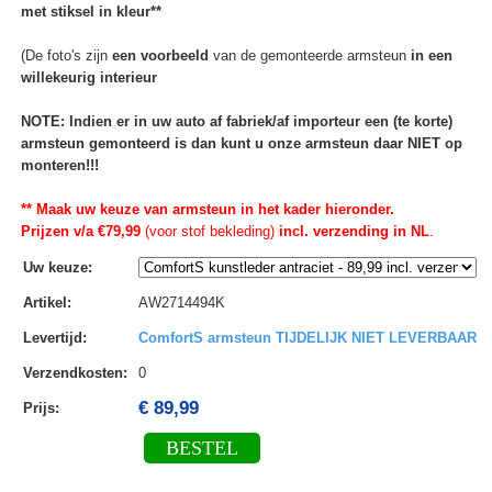
met stiksel in kleur**
(De foto's zijn
een voorbeeld
van de gemonteerde armsteun
in een
willekeurig interieur
NOTE: Indien er in uw auto af fabriek/af importeur een (te korte)
armsteun gemonteerd is dan kunt u onze armsteun daar NIET op
monteren!!!
** Maak uw keuze van armsteun in het kader hieronder.
Prijzen v/a €79,99
(voor stof bekleding)
incl. verzending in NL
.
Uw keuze
:
Artikel
:
AW2714494K
Levertijd
:
ComfortS armsteun TIJDELIJK NIET LEVERBAAR
Verzendkosten
:
0
€ 89,99
Prijs:
BESTEL