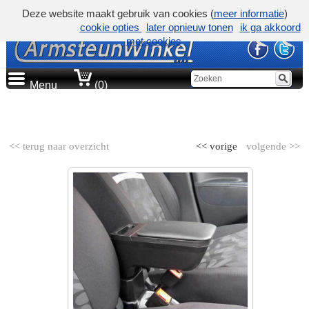
Deze website maakt gebruik van cookies (
meer informatie
)
cookie opties
later opnieuw tonen
ik ga akkoord
met cookies
Menu
(0)
AUTOMERK
<< terug naar overzicht
<< vorige
volgende >>