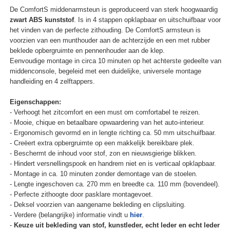
De ComfortS middenarmsteun is geproduceerd van sterk hoogwaardig
zwart ABS kunststof
. Is in 4 stappen opklapbaar en uitschuifbaar voor
het vinden van de perfecte zithouding. De ComfortS armsteun is
voorzien van een munthouder aan de achterzijde en een met rubber
beklede opbergruimte en pennenhouder aan de klep.
Eenvoudige montage in circa 10 minuten op het achterste gedeelte van
middenconsole, begeleid met een duidelijke, universele montage
handleiding en 4 zelftappers.
Eigenschappen:
- Verhoogt het zitcomfort en een must om comfortabel te reizen.
- Mooie, chique en betaalbare opwaardering van het auto-interieur.
- Ergonomisch gevormd en in lengte richting ca. 50 mm uitschuifbaar.
- Creëert extra opbergruimte op een makkelijk bereikbare plek.
- Beschermt de inhoud voor stof, zon en nieuwsgierige blikken.
- Hindert versnellingspook en handrem niet en is verticaal opklapbaar.
- Montage in ca. 10 minuten zonder demontage van de stoelen.
- Lengte ingeschoven ca. 270 mm en breedte ca. 110 mm (bovendeel).
- Perfecte zithoogte door pasklare montagevoet.
- Deksel voorzien van aangename bekleding en clipsluiting.
- Verdere (belangrijke) informatie vindt u
hier
.
-
Keuze uit bekleding van stof, kunstleder, echt leder en echt leder