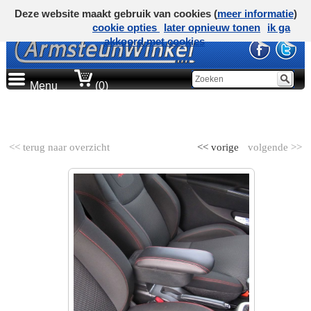
Deze website maakt gebruik van cookies (
meer informatie
)
cookie opties
later opnieuw tonen
ik ga
akkoord met cookies
Menu
(0)
AUTOMERK
<< terug naar overzicht
<< vorige
volgende >>