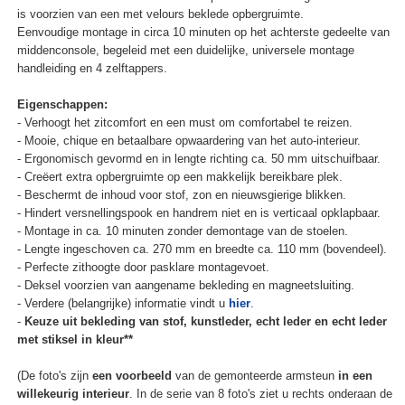
is voorzien van een met velours beklede opbergruimte.
Eenvoudige montage in circa 10 minuten op het achterste gedeelte van
middenconsole, begeleid met een duidelijke, universele montage
handleiding en 4 zelftappers.
Eigenschappen:
- Verhoogt het zitcomfort en een must om comfortabel te reizen.
- Mooie, chique en betaalbare opwaardering van het auto-interieur.
- Ergonomisch gevormd en in lengte richting ca. 50 mm uitschuifbaar.
- Creëert extra opbergruimte op een makkelijk bereikbare plek.
- Beschermt de inhoud voor stof, zon en nieuwsgierige blikken.
- Hindert versnellingspook en handrem niet en is verticaal opklapbaar.
- Montage in ca. 10 minuten zonder demontage van de stoelen.
- Lengte ingeschoven ca. 270 mm en breedte ca. 110 mm (bovendeel).
- Perfecte zithoogte door pasklare montagevoet.
- Deksel voorzien van aangename bekleding en magneetsluiting.
- Verdere (belangrijke) informatie vindt u
hier
.
-
Keuze uit bekleding van stof, kunstleder, echt leder en echt leder
met stiksel in kleur**
(De foto's zijn
een voorbeeld
van de gemonteerde armsteun
in een
willekeurig interieur
. In de serie van 8 foto's ziet u rechts onderaan de