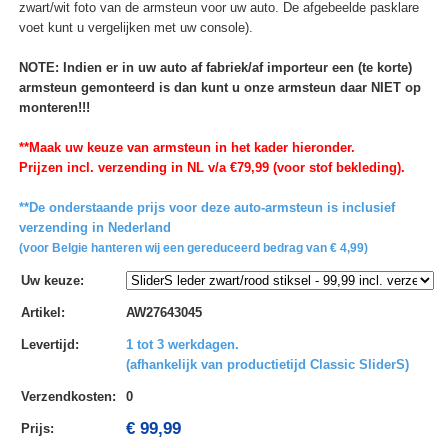
zwart/wit foto van de armsteun voor uw auto. De afgebeelde pasklare
voet kunt u vergelijken met uw console).
NOTE: Indien er in uw auto af fabriek/af importeur een (te korte)
armsteun gemonteerd is dan kunt u onze armsteun daar NIET op
monteren!!!
**Maak uw keuze van armsteun in het kader hieronder.
Prijzen incl. verzending in NL v/a €79,99 (voor stof bekleding).
**De onderstaande prijs voor deze auto-armsteun is inclusief
verzending in Nederland
(voor Belgie hanteren wij een gereduceerd bedrag van € 4,99)
Uw keuze
:
Artikel
:
AW27643045
Levertijd
:
1 tot 3 werkdagen.
(afhankelijk van productietijd Classic SliderS)
Verzendkosten
:
0
€ 99,99
Prijs: