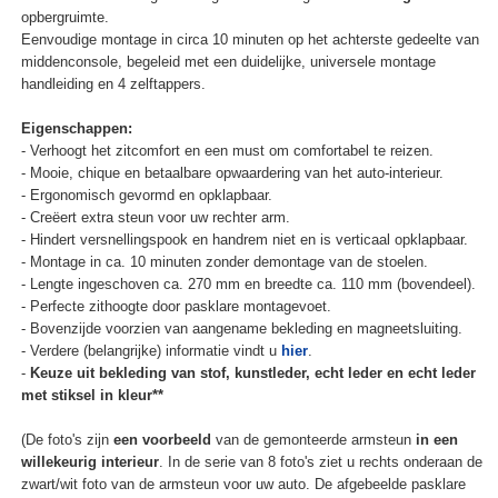
opbergruimte.
Eenvoudige montage in circa 10 minuten op het achterste gedeelte van
middenconsole, begeleid met een duidelijke, universele montage
handleiding en 4 zelftappers.
Eigenschappen:
- Verhoogt het zitcomfort en een must om comfortabel te reizen.
- Mooie, chique en betaalbare opwaardering van het auto-interieur.
- Ergonomisch gevormd en opklapbaar.
- Creëert extra steun voor uw rechter arm.
- Hindert versnellingspook en handrem niet en is verticaal opklapbaar.
- Montage in ca. 10 minuten zonder demontage van de stoelen.
- Lengte ingeschoven ca. 270 mm en breedte ca. 110 mm (bovendeel).
- Perfecte zithoogte door pasklare montagevoet.
- Bovenzijde voorzien van aangename bekleding en magneetsluiting.
- Verdere (belangrijke) informatie vindt u
hier
.
-
Keuze uit bekleding van stof, kunstleder, echt leder en echt leder
met stiksel in kleur**
(De foto's zijn
een voorbeeld
van de gemonteerde armsteun
in een
willekeurig interieur
. In de serie van 8 foto's ziet u rechts onderaan de
zwart/wit foto van de armsteun voor uw auto. De afgebeelde pasklare