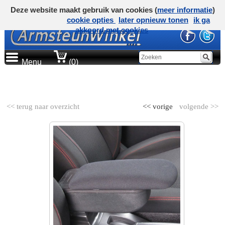
Deze website maakt gebruik van cookies (
meer informatie
)
cookie opties
later opnieuw tonen
ik ga
akkoord met cookies
Menu
(0)
AUTOMERK
<< terug naar overzicht
<< vorige
volgende >>