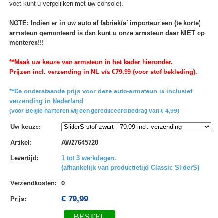
voet kunt u vergelijken met uw console).
NOTE: Indien er in uw auto af fabriek/af importeur een (te korte)
armsteun gemonteerd is dan kunt u onze armsteun daar NIET op
monteren!!!
**Maak uw keuze van armsteun in het kader hieronder.
Prijzen incl. verzending in NL v/a €79,99 (voor stof bekleding).
**De onderstaande prijs voor deze auto-armsteun is inclusief
verzending in Nederland
(voor Belgie hanteren wij een gereduceerd bedrag van € 4,99)
Uw keuze
:
Artikel
:
AW27645720
Levertijd
:
1 tot 3 werkdagen.
(afhankelijk van productietijd Classic SliderS)
Verzendkosten
:
0
€ 79,99
Prijs:
BESTEL