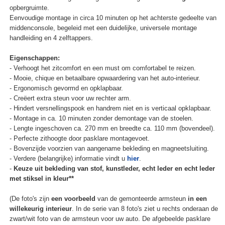
opbergruimte.
Eenvoudige montage in circa 10 minuten op het achterste gedeelte van
middenconsole, begeleid met een duidelijke, universele montage
handleiding en 4 zelftappers.
Eigenschappen:
- Verhoogt het zitcomfort en een must om comfortabel te reizen.
- Mooie, chique en betaalbare opwaardering van het auto-interieur.
- Ergonomisch gevormd en opklapbaar.
- Creëert extra steun voor uw rechter arm.
- Hindert versnellingspook en handrem niet en is verticaal opklapbaar.
- Montage in ca. 10 minuten zonder demontage van de stoelen.
- Lengte ingeschoven ca. 270 mm en breedte ca. 110 mm (bovendeel).
- Perfecte zithoogte door pasklare montagevoet.
- Bovenzijde voorzien van aangename bekleding en magneetsluiting.
- Verdere (belangrijke) informatie vindt u
hier
.
-
Keuze uit bekleding van stof, kunstleder, echt leder en echt leder
met stiksel in kleur**
(De foto's zijn
een voorbeeld
van de gemonteerde armsteun
in een
willekeurig interieur
. In de serie van 8 foto's ziet u rechts onderaan de
zwart/wit foto van de armsteun voor uw auto. De afgebeelde pasklare