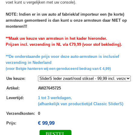
voet kunt u vergelijken met uw console).
NOTE: Indien er in uw auto af fabriek/af importeur een (te korte)
armsteun gemonteerd is dan kunt u onze armsteun daar NIET op
monteren!!!
**Maak uw keuze van armsteun in het kader hieronder.
Prijzen incl. verzending in NL v/a €79,99 (voor stof bekleding).
**De onderstaande prijs voor deze auto-armsteun is inclusief
verzending in Nederland
(voor Belgie hanteren wij een gereduceerd bedrag van € 4,99)
Uw keuze
:
Artikel
:
AW27645725
Levertijd
:
1 tot 3 werkdagen.
(afhankelijk van productietijd Classic SliderS)
Verzendkosten
:
0
€ 99,99
Prijs:
BESTEL