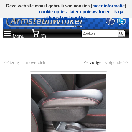
Deze website maakt gebruik van cookies (
meer informatie
)
cookie opties
later opnieuw tonen
ik ga
akkoord met cookies
Menu
(0)
AUTOMERK
<< terug naar overzicht
<< vorige
volgende >>