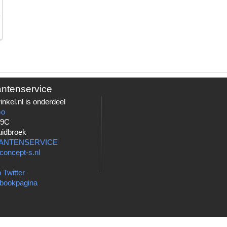
antenservice
nkel.nl is onderdeel
Go
 9C
uidbroek
LANTENSERVICE
concept-s.nl
 Twitter
bookpagina