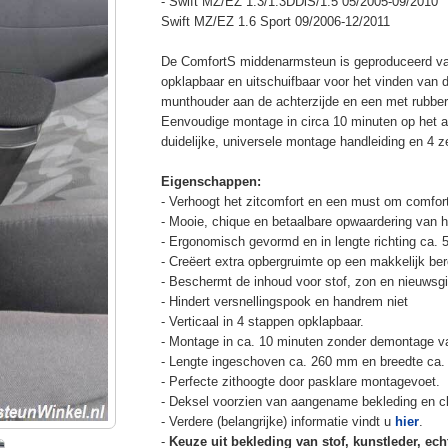
- Swift MZ/EZ 1.3/1.3DDiS/1.5 05/2005-09/2010
Swift MZ/EZ 1.6 Sport 09/2006-12/2011
De ComfortS middenarmsteun is geproduceerd v
opklapbaar en uitschuifbaar voor het vinden van 
munthouder aan de achterzijde en een met rubbe
Eenvoudige montage in circa 10 minuten op het a
duidelijke, universele montage handleiding en 4 z
Eigenschappen:
- Verhoogt het zitcomfort en een must om comfort
- Mooie, chique en betaalbare opwaardering van he
- Ergonomisch gevormd en in lengte richting ca. 
- Creëert extra opbergruimte op een makkelijk ber
- Beschermt de inhoud voor stof, zon en nieuwsgi
- Hindert versnellingspook en handrem niet
- Verticaal in 4 stappen opklapbaar.
- Montage in ca. 10 minuten zonder demontage va
- Lengte ingeschoven ca. 260 mm en breedte ca.
- Perfecte zithoogte door pasklare montagevoet.
- Deksel voorzien van aangename bekleding en cli
- Verdere (belangrijke) informatie vindt u
hier
.
-
Keuze uit bekleding van stof, kunstleder, echt