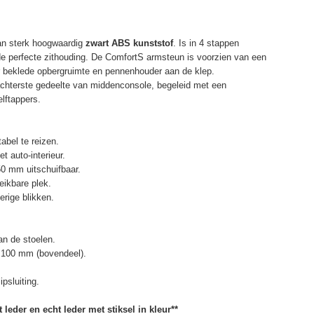
an sterk hoogwaardig
zwart ABS kunststof
. Is in 4 stappen
de perfecte zithouding. De ComfortS armsteun is voorzien van een
r beklede opbergruimte en pennenhouder aan de klep.
chterste gedeelte van middenconsole, begeleid met een
elftappers.
abel te reizen.
t auto-interieur.
50 mm uitschuifbaar.
eikbare plek.
erige blikken.
n de stoelen.
 100 mm (bovendeel).
psluiting.
 leder en echt leder met stiksel in kleur**