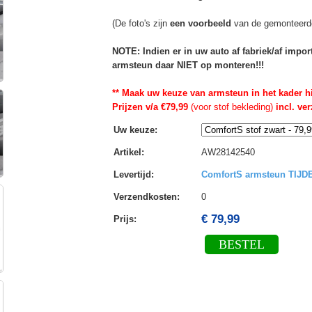
(De foto's zijn
een voorbeeld
van de gemonteerd
NOTE: Indien er in uw auto af fabriek/af impo
armsteun daar NIET op monteren!!!
** Maak uw keuze van armsteun in het kader h
Prijzen v/a €79,99
(voor stof bekleding)
incl. ve
Uw keuze
:
Artikel
:
AW28142540
Levertijd
:
ComfortS armsteun TIJ
Verzendkosten
:
0
€ 79,99
Prijs:
BESTEL