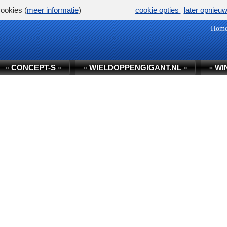
ookies (
meer informatie
)
cookie opties
later opnieu
Hom
»
CONCEPT-S
«
»
WIELDOPPENGIGANT.NL
«
»
WI