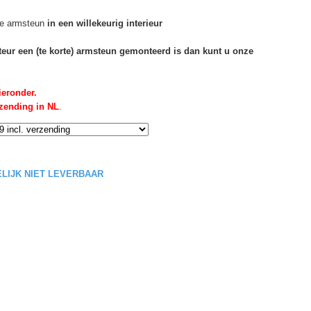
e armsteun
in een willekeurig interieur
rteur een (te korte) armsteun gemonteerd is dan kunt u onze
ieronder.
rzending in NL
.
DELIJK NIET LEVERBAAR