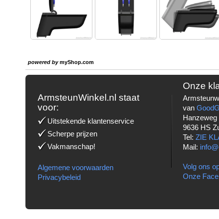
powered by
myShop.com
Onze kl
ArmsteunWinkel.nl staat
Armsteunwi
voor:
van
Good
Hanzeweg
Uitstekende klantenservice
9636 HS Z
Scherpe prijzen
Tel:
ZIE K
Vakmanschap!
Mail:
info@
Volg ons op
Algemene voorwaarden
Onze Face
Privacybeleid