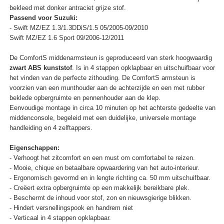
bekleed met donker antraciet grijze stof.
Passend voor Suzuki:
- Swift MZ/EZ 1.3/1.3DDiS/1.5 05/2005-09/2010
Swift MZ/EZ 1.6 Sport 09/2006-12/2011
De ComfortS middenarmsteun is geproduceerd van sterk hoogwaardig
zwart ABS kunststof
. Is in 4 stappen opklapbaar en uitschuifbaar voor
het vinden van de perfecte zithouding. De ComfortS armsteun is
voorzien van een munthouder aan de achterzijde en een met rubber
beklede opbergruimte en pennenhouder aan de klep.
Eenvoudige montage in circa 10 minuten op het achterste gedeelte van
middenconsole, begeleid met een duidelijke, universele montage
handleiding en 4 zelftappers.
Eigenschappen:
- Verhoogt het zitcomfort en een must om comfortabel te reizen.
- Mooie, chique en betaalbare opwaardering van het auto-interieur.
- Ergonomisch gevormd en in lengte richting ca. 50 mm uitschuifbaar.
- Creëert extra opbergruimte op een makkelijk bereikbare plek.
- Beschermt de inhoud voor stof, zon en nieuwsgierige blikken.
- Hindert versnellingspook en handrem niet
- Verticaal in 4 stappen opklapbaar.