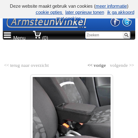
Deze website maakt gebruik van cookies (
meer informatie
)
cookie opties
later opnieuw tonen
ik ga akkoord
met cookies
Menu
(0)
AUTOMERK
<< terug naar overzicht
<< vorige
volgende >>