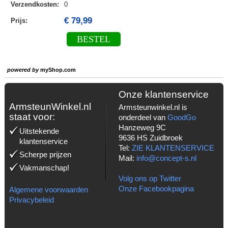
Verzendkosten
:
0
€ 79,99
Prijs:
BESTEL
powered by
myShop.com
Onze klantenservice
ArmsteunWinkel.nl
Armsteunwinkel.nl is
staat voor:
onderdeel van
GoodGo
Hanzeweg 9C
Uitstekende
9636 HS Zuidbroek
klantenservice
Tel:
ZIE KLANTENSERVICE
Scherpe prijzen
Mail:
info@concept-s.nl
Vakmanschap!
Volg ons op Twitter
Onze Facebookpagina
Algemene voorwaarden
Privacybeleid