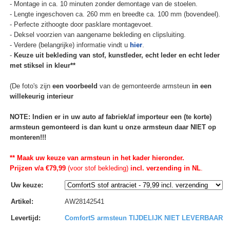
- Montage in ca. 10 minuten zonder demontage van de stoelen.
- Lengte ingeschoven ca. 260 mm en breedte ca. 100 mm (bovendeel).
- Perfecte zithoogte door pasklare montagevoet.
- Deksel voorzien van aangename bekleding en clipsluiting.
- Verdere (belangrijke) informatie vindt u
hier
.
-
Keuze uit bekleding van stof, kunstleder, echt leder en echt leder
met stiksel in kleur**
(De foto's zijn
een voorbeeld
van de gemonteerde armsteun
in een
willekeurig interieur
NOTE: Indien er in uw auto af fabriek/af importeur een (te korte)
armsteun gemonteerd is dan kunt u onze armsteun daar NIET op
monteren!!!
** Maak uw keuze van armsteun in het kader hieronder.
Prijzen v/a €79,99
(voor stof bekleding)
incl. verzending in NL
.
Uw keuze
:
Artikel
:
AW28142541
Levertijd
:
ComfortS armsteun TIJDELIJK NIET LEVERBAAR