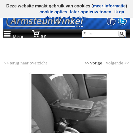
Deze website maakt gebruik van cookies (
meer informatie
)
cookie opties
later opnieuw tonen
ik ga
akkoord met cookies
Menu
(0)
AUTOMERK
<< terug naar overzicht
<< vorige
volgende >>