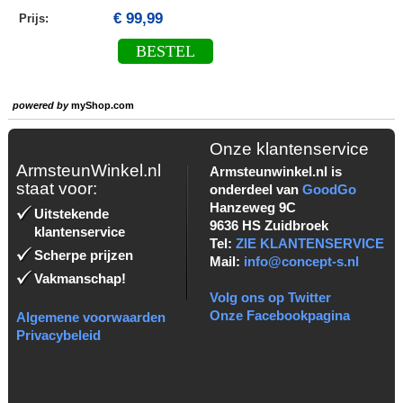
€ 99,99
Prijs:
BESTEL
powered by
myShop.com
Onze klantenservice
ArmsteunWinkel.nl
Armsteunwinkel.nl is
staat voor:
onderdeel van
GoodGo
Hanzeweg 9C
Uitstekende
9636 HS Zuidbroek
klantenservice
Tel:
ZIE KLANTENSERVICE
Scherpe prijzen
Mail:
info@concept-s.nl
Vakmanschap!
Volg ons op Twitter
Onze Facebookpagina
Algemene voorwaarden
Privacybeleid