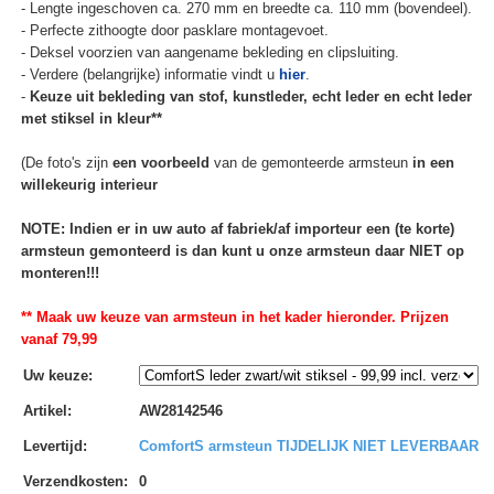
- Lengte ingeschoven ca. 270 mm en breedte ca. 110 mm (bovendeel).
- Perfecte zithoogte door pasklare montagevoet.
- Deksel voorzien van aangename bekleding en clipsluiting.
- Verdere (belangrijke) informatie vindt u
hier
.
-
Keuze uit bekleding van stof, kunstleder, echt leder en echt leder
met stiksel in kleur**
(De foto's zijn
een voorbeeld
van de gemonteerde armsteun
in een
willekeurig interieur
NOTE: Indien er in uw auto af fabriek/af importeur een (te korte)
armsteun gemonteerd is dan kunt u onze armsteun daar NIET op
monteren!!!
** Maak uw keuze van armsteun in het kader hieronder. Prijzen
vanaf 79,99
Uw keuze
:
Artikel
:
AW28142546
Levertijd
:
ComfortS armsteun TIJDELIJK NIET LEVERBAAR
Verzendkosten
:
0