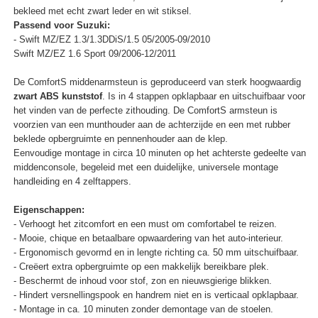
bekleed met echt zwart leder en wit stiksel.
Passend voor Suzuki:
- Swift MZ/EZ 1.3/1.3DDiS/1.5 05/2005-09/2010
Swift MZ/EZ 1.6 Sport 09/2006-12/2011
De ComfortS middenarmsteun is geproduceerd van sterk hoogwaardig
zwart ABS kunststof
. Is in 4 stappen opklapbaar en uitschuifbaar voor
het vinden van de perfecte zithouding. De ComfortS armsteun is
voorzien van een munthouder aan de achterzijde en een met rubber
beklede opbergruimte en pennenhouder aan de klep.
Eenvoudige montage in circa 10 minuten op het achterste gedeelte van
middenconsole, begeleid met een duidelijke, universele montage
handleiding en 4 zelftappers.
Eigenschappen:
- Verhoogt het zitcomfort en een must om comfortabel te reizen.
- Mooie, chique en betaalbare opwaardering van het auto-interieur.
- Ergonomisch gevormd en in lengte richting ca. 50 mm uitschuifbaar.
- Creëert extra opbergruimte op een makkelijk bereikbare plek.
- Beschermt de inhoud voor stof, zon en nieuwsgierige blikken.
- Hindert versnellingspook en handrem niet en is verticaal opklapbaar.
- Montage in ca. 10 minuten zonder demontage van de stoelen.