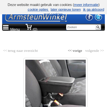
Deze website maakt gebruik van cookies (
meer informatie
)
cookie opties
later opnieuw tonen
ik ga akkoord
met cookies
Menu
(0)
AUTOMERK
<< terug naar overzicht
<< vorige
volgende >>