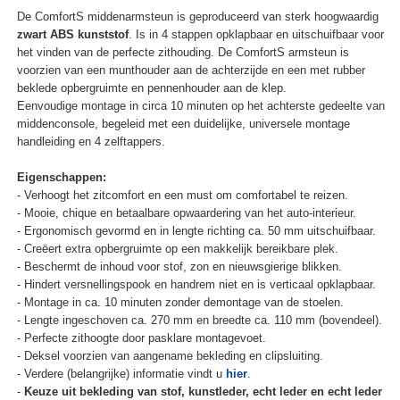
De ComfortS middenarmsteun is geproduceerd van sterk hoogwaardig
zwart ABS kunststof
. Is in 4 stappen opklapbaar en uitschuifbaar voor
het vinden van de perfecte zithouding. De ComfortS armsteun is
voorzien van een munthouder aan de achterzijde en een met rubber
beklede opbergruimte en pennenhouder aan de klep.
Eenvoudige montage in circa 10 minuten op het achterste gedeelte van
middenconsole, begeleid met een duidelijke, universele montage
handleiding en 4 zelftappers.
Eigenschappen:
- Verhoogt het zitcomfort en een must om comfortabel te reizen.
- Mooie, chique en betaalbare opwaardering van het auto-interieur.
- Ergonomisch gevormd en in lengte richting ca. 50 mm uitschuifbaar.
- Creëert extra opbergruimte op een makkelijk bereikbare plek.
- Beschermt de inhoud voor stof, zon en nieuwsgierige blikken.
- Hindert versnellingspook en handrem niet en is verticaal opklapbaar.
- Montage in ca. 10 minuten zonder demontage van de stoelen.
- Lengte ingeschoven ca. 270 mm en breedte ca. 110 mm (bovendeel).
- Perfecte zithoogte door pasklare montagevoet.
- Deksel voorzien van aangename bekleding en clipsluiting.
- Verdere (belangrijke) informatie vindt u
hier
.
-
Keuze uit bekleding van stof, kunstleder, echt leder en echt leder