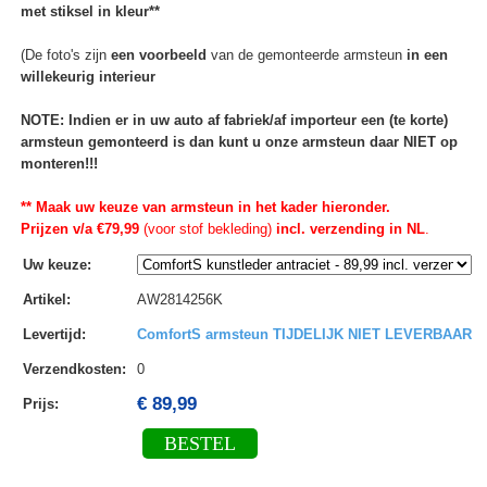
met stiksel in kleur**
(De foto's zijn
een voorbeeld
van de gemonteerde armsteun
in een
willekeurig interieur
NOTE: Indien er in uw auto af fabriek/af importeur een (te korte)
armsteun gemonteerd is dan kunt u onze armsteun daar NIET op
monteren!!!
** Maak uw keuze van armsteun in het kader hieronder.
Prijzen v/a €79,99
(voor stof bekleding)
incl. verzending in NL
.
Uw keuze
:
Artikel
:
AW2814256K
Levertijd
:
ComfortS armsteun TIJDELIJK NIET LEVERBAAR
Verzendkosten
:
0
€ 89,99
Prijs:
BESTEL