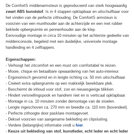
De ComfortS middenarmsteun is geproduceerd van sterk hoogwaardig
zwart ABS kunststof
. Is in 4 stappen opklapbaar en uitschuifbaar voor
het vinden van de perfecte zithouding. De ComfortS armsteun is
voorzien van een munthouder aan de achterzijde en een met rubber
beklede opbergruimte en pennenhouder aan de klep.
Eenvoudige montage in circa 10 minuten op het achterste gedeelte van
middenconsole, begeleid met een duidelijke, universele montage
handleiding en 4 zelftappers.
Eigenschappen:
- Verhoogt het zitcomfort en een must om comfortabel te reizen.
- Mooie, chique en betaalbare opwaardering van het auto-interieur.
- Ergonomisch gevormd en in lengte richting ca. 50 mm uitschuifbaar.
- Creëert extra opbergruimte op een makkelijk bereikbare plek.
- Beschermt de inhoud voor stof, zon en nieuwsgierige blikken.
- Hindert versnellingspook en handrem niet en is verticaal opklapbaar.
- Montage in ca. 10 minuten zonder demontage van de stoelen.
- Lengte ingeschoven ca. 270 mm en breedte ca. 110 mm (bovendeel).
- Perfecte zithoogte door pasklare montagevoet.
- Deksel voorzien van aangename bekleding en clipsluiting.
- Verdere (belangrijke) informatie vindt u
hier
.
-
Keuze uit bekleding van stof, kunstleder, echt leder en echt leder