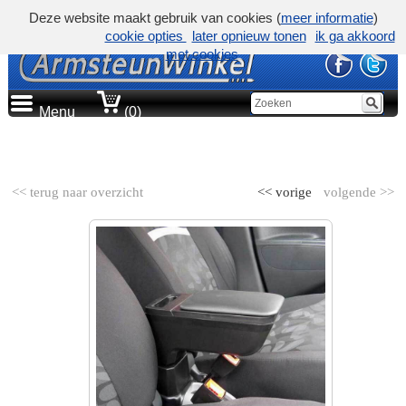
Deze website maakt gebruik van cookies (
meer informatie
)
cookie opties
later opnieuw tonen
ik ga akkoord
met cookies
Menu
(0)
AUTOMERK
<< terug naar overzicht
<< vorige
volgende >>