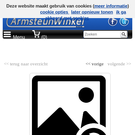
Deze website maakt gebruik van cookies (
meer informatie
)
cookie opties
later opnieuw tonen
ik ga
akkoord met cookies
Menu
(0)
AUTOMERK
<< terug naar overzicht
<< vorige
volgende >>