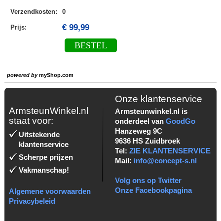
Verzendkosten
:
0
€ 99,99
Prijs:
BESTEL
powered by
myShop.com
Onze klantenservice
ArmsteunWinkel.nl
Armsteunwinkel.nl is
staat voor:
onderdeel van
GoodGo
Hanzeweg 9C
Uitstekende
9636 HS Zuidbroek
klantenservice
Tel:
ZIE KLANTENSERVICE
Scherpe prijzen
Mail:
info@concept-s.nl
Vakmanschap!
Volg ons op Twitter
Onze Facebookpagina
Algemene voorwaarden
Privacybeleid