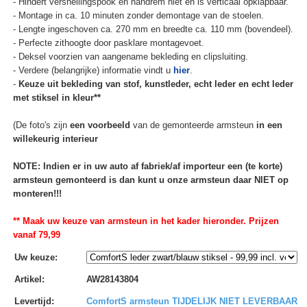
- Hindert versnellingspook en handrem niet en is verticaal opklapbaar.
- Montage in ca. 10 minuten zonder demontage van de stoelen.
- Lengte ingeschoven ca. 270 mm en breedte ca. 110 mm (bovendeel).
- Perfecte zithoogte door pasklare montagevoet.
- Deksel voorzien van aangename bekleding en clipsluiting.
- Verdere (belangrijke) informatie vindt u
hier
.
-
Keuze uit bekleding van stof, kunstleder, echt leder en echt leder
met stiksel in kleur**
(De foto's zijn
een voorbeeld
van de gemonteerde armsteun
in een
willekeurig interieur
NOTE: Indien er in uw auto af fabriek/af importeur een (te korte)
armsteun gemonteerd is dan kunt u onze armsteun daar NIET op
monteren!!!
** Maak uw keuze van armsteun in het kader hieronder. Prijzen
vanaf 79,99
Uw keuze
:
Artikel
:
AW28143804
Levertijd
:
ComfortS armsteun TIJDELIJK NIET LEVERBAAR