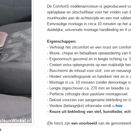
De ComfortS middenarmsteun is geproduceerd v
opklapbaar en uitschuifbaar voor het vinden van 
munthouder aan de achterzijde en een met rubbe
Eenvoudige montage in circa 10 minuten op het a
duidelijke, universele montage handleiding en 4 z
Eigenschappen:
- Verhoogt het zitcomfort en een must om comfort
- Mooie, chique en betaalbare opwaardering van he
- Ergonomisch gevormd en in lengte richting ca. 
- Creëert extra opbergruimte op een makkelijk ber
- Beschermt de inhoud voor stof, zon en nieuwsgi
- Hindert versnellingspook en handrem niet en is v
- Montage in ca. 10 minuten zonder demontage va
- Lengte ingeschoven ca. 270 mm en breedte ca.
- Perfecte zithoogte door pasklare montagevoet.
- Deksel voorzien van aangename bekleding en cli
- Verdere (belangrijke) informatie vindt u
hier
.
-
Keuze uit bekleding van stof, kunstleder, echt
(De foto's zijn
een voorbeeld
van de gemonteerd