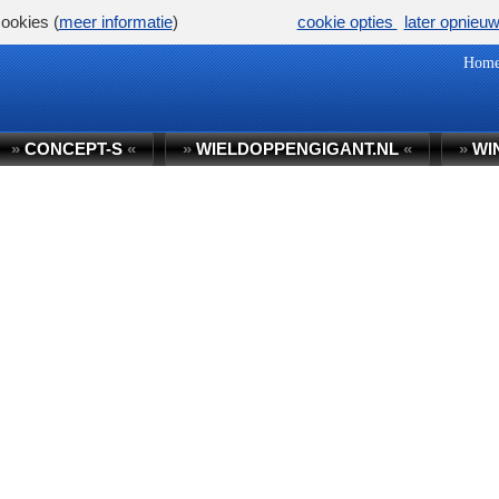
ookies (
meer informatie
)
cookie opties
later opnieu
Hom
»
CONCEPT-S
«
»
WIELDOPPENGIGANT.NL
«
»
WI