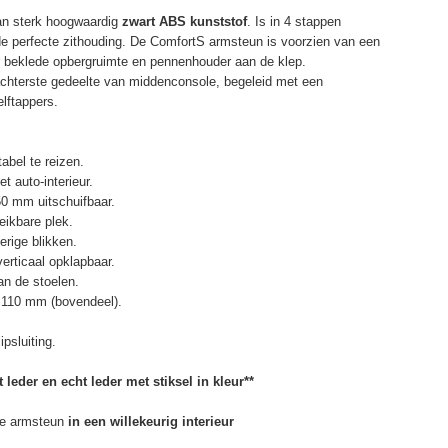
an sterk hoogwaardig
zwart ABS kunststof
. Is in 4 stappen
de perfecte zithouding. De ComfortS armsteun is voorzien van een
r beklede opbergruimte en pennenhouder aan de klep.
chterste gedeelte van middenconsole, begeleid met een
elftappers.
abel te reizen.
t auto-interieur.
50 mm uitschuifbaar.
eikbare plek.
erige blikken.
erticaal opklapbaar.
n de stoelen.
 110 mm (bovendeel).
psluiting.
 leder en echt leder met stiksel in kleur**
e armsteun
in een willekeurig interieur