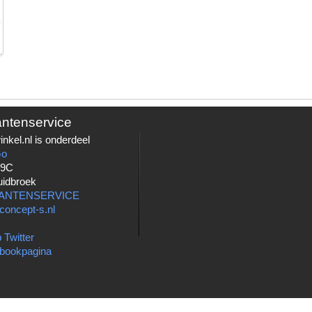
antenservice
nkel.nl is onderdeel
Go
 9C
uidbroek
LANTENSERVICE
concept-s.nl
 Twitter
bookpagina