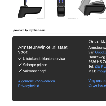
powered by
myShop.com
Onze kl
ArmsteunWinkel.nl staat
Armsteunwi
voor:
van
Good
Hanzeweg
Uitstekende klantenservice
9636 HS Z
Scherpe prijzen
Tel:
ZIE K
Vakmanschap!
Mail:
info@
Volg ons op
Algemene voorwaarden
Onze Face
Privacybeleid