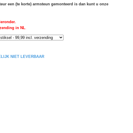
rteur een (te korte) armsteun gemonteerd is dan kunt u onze
ieronder.
rzending in NL
.
DELIJK NIET LEVERBAAR