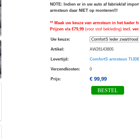
NOTE: Indien er in uw auto af fabriek/af impo
armsteun daar NIET op monteren!!!
** Maak uw keuze van armsteun in het kader h
Prijzen v/a €79,99
(voor stof bekleding)
incl. ve
Uw keuze
:
Artikel
:
AW28143805
Levertijd
:
ComfortS armsteun TIJ
Verzendkosten
:
0
€ 99,99
Prijs:
BESTEL