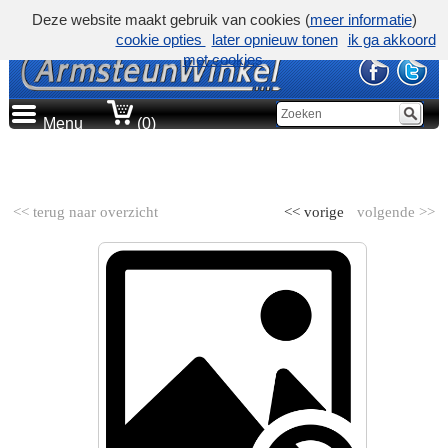
Deze website maakt gebruik van cookies (
meer informatie
)
cookie opties
later opnieuw tonen
ik ga akkoord
met cookies
Menu
(0)
AUTOMERK
<< terug naar overzicht
<< vorige
volgende >>