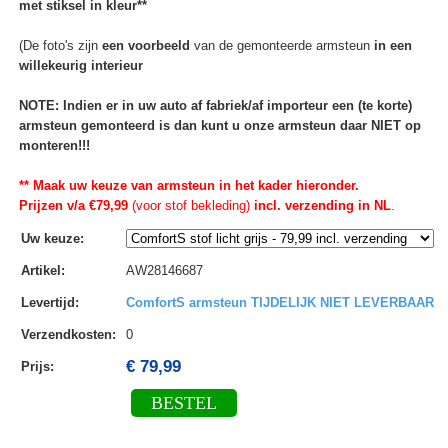
met stiksel in kleur**
(De foto's zijn
een voorbeeld
van de gemonteerde armsteun
in een
willekeurig interieur
NOTE: Indien er in uw auto af fabriek/af importeur een (te korte)
armsteun gemonteerd is dan kunt u onze armsteun daar NIET op
monteren!!!
** Maak uw keuze van armsteun in het kader hieronder.
Prijzen v/a €79,99
(voor stof bekleding)
incl. verzending in NL
.
Uw keuze
:
Artikel
:
AW28146687
Levertijd
:
ComfortS armsteun TIJDELIJK NIET LEVERBAAR
Verzendkosten
:
0
€ 79,99
Prijs:
BESTEL