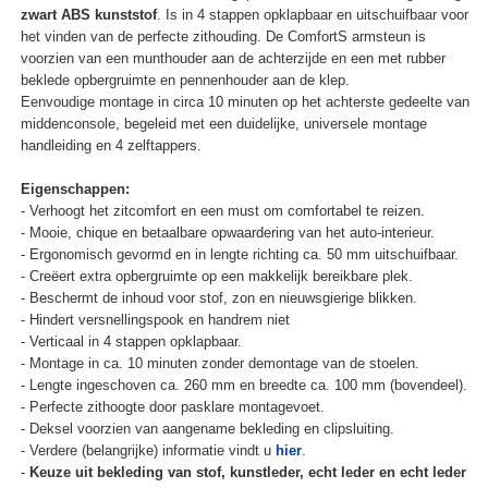
zwart ABS kunststof
. Is in 4 stappen opklapbaar en uitschuifbaar voor
het vinden van de perfecte zithouding. De ComfortS armsteun is
voorzien van een munthouder aan de achterzijde en een met rubber
beklede opbergruimte en pennenhouder aan de klep.
Eenvoudige montage in circa 10 minuten op het achterste gedeelte van
middenconsole, begeleid met een duidelijke, universele montage
handleiding en 4 zelftappers.
Eigenschappen:
- Verhoogt het zitcomfort en een must om comfortabel te reizen.
- Mooie, chique en betaalbare opwaardering van het auto-interieur.
- Ergonomisch gevormd en in lengte richting ca. 50 mm uitschuifbaar.
- Creëert extra opbergruimte op een makkelijk bereikbare plek.
- Beschermt de inhoud voor stof, zon en nieuwsgierige blikken.
- Hindert versnellingspook en handrem niet
- Verticaal in 4 stappen opklapbaar.
- Montage in ca. 10 minuten zonder demontage van de stoelen.
- Lengte ingeschoven ca. 260 mm en breedte ca. 100 mm (bovendeel).
- Perfecte zithoogte door pasklare montagevoet.
- Deksel voorzien van aangename bekleding en clipsluiting.
- Verdere (belangrijke) informatie vindt u
hier
.
-
Keuze uit bekleding van stof, kunstleder, echt leder en echt leder