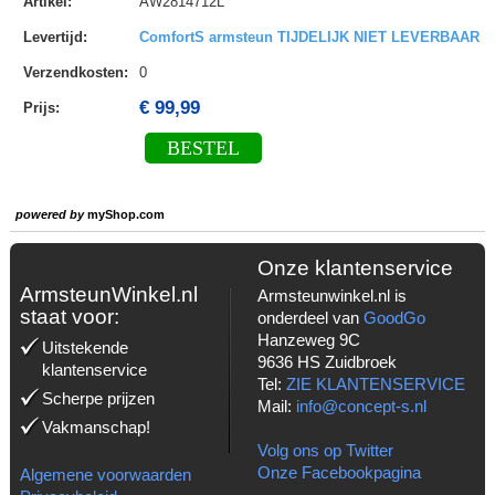
Artikel
:
AW2814712L
Levertijd
:
ComfortS armsteun TIJDELIJK NIET LEVERBAAR
Verzendkosten
:
0
€ 99,99
Prijs:
BESTEL
powered by
myShop.com
Onze klantenservice
ArmsteunWinkel.nl
Armsteunwinkel.nl is
staat voor:
onderdeel van
GoodGo
Hanzeweg 9C
Uitstekende
9636 HS Zuidbroek
klantenservice
Tel:
ZIE KLANTENSERVICE
Scherpe prijzen
Mail:
info@concept-s.nl
Vakmanschap!
Volg ons op Twitter
Onze Facebookpagina
Algemene voorwaarden