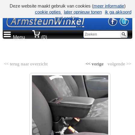
Deze website maakt gebruik van cookies (
meer informatie
)
cookie opties
later opnieuw tonen
ik ga akkoord
met cookies
Menu
(0)
AUTOMERK
<< terug naar overzicht
<< vorige
volgende >>