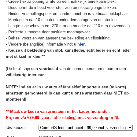
- Creëert extra opbergruimte op een makkelijk bereikbare plek.
- Beschermt de inhoud voor stof, zon en nieuwsgierige blikken.
- Hindert versnellingspook en handrem niet en is verticaal opklapbaar.
- Montage in ca. 10 minuten zonder demontage van de stoelen.
- Lengte ingeschoven ca. 270 mm en breedte ca. 110 mm (bovendeel).
- Perfecte zithoogte door pasklare montagevoet.
- Deksel voorzien van aangename bekleding en clipsluiting.
- Verdere (belangrijke) informatie vindt u
hier
.
-
Keuze uit bekleding van stof, kunstleder, echt leder en echt leder
met stiksel in kleur**
(De foto's zijn
een voorbeeld
van de gemonteerde armsteun
in een
willekeurig interieur
NOTE: Indien er in uw auto af fabriek/af importeur een (te korte)
armsteun gemonteerd is dan kunt u onze armsteun daar NIET op
monteren!!!
** Maak uw keuze van armsteun in het kader hieronder.
Prijzen v/a €79,99
(voor stof bekleding)
incl. verzending in NL
.
Uw keuze
: