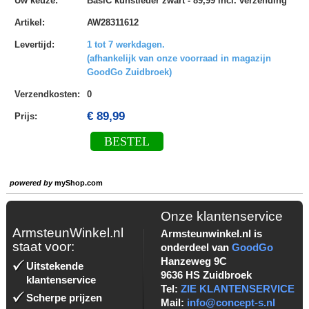
Uw keuze
:
BasiC kunstleder zwart - 89,99 incl. verzending
Artikel
:
AW28311612
Levertijd
:
1 tot 7 werkdagen.
(afhankelijk van onze voorraad in magazijn
GoodGo Zuidbroek)
Verzendkosten
:
0
€ 89,99
Prijs:
BESTEL
powered by
myShop.com
Onze klantenservice
ArmsteunWinkel.nl
Armsteunwinkel.nl is
staat voor:
onderdeel van
GoodGo
Hanzeweg 9C
Uitstekende
9636 HS Zuidbroek
klantenservice
Tel:
ZIE KLANTENSERVICE
Scherpe prijzen
Mail:
info@concept-s.nl