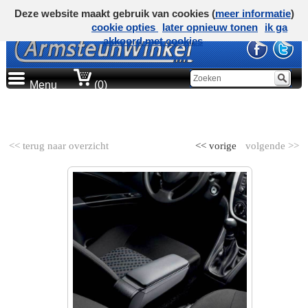
Deze website maakt gebruik van cookies (
meer informatie
)
cookie opties
later opnieuw tonen
ik ga
akkoord met cookies
Menu
(0)
AUTOMERK
<< terug naar overzicht
<< vorige
volgende >>