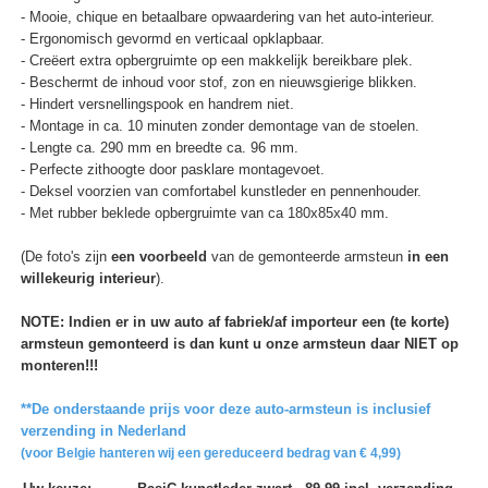
- Mooie, chique en betaalbare opwaardering van het auto-interieur.
- Ergonomisch gevormd en verticaal opklapbaar.
- Creëert extra opbergruimte op een makkelijk bereikbare plek.
- Beschermt de inhoud voor stof, zon en nieuwsgierige blikken.
- Hindert versnellingspook en handrem niet.
- Montage in ca. 10 minuten zonder demontage van de stoelen.
- Lengte ca. 290 mm en breedte ca. 96 mm.
- Perfecte zithoogte door pasklare montagevoet.
- Deksel voorzien van comfortabel kunstleder en pennenhouder.
- Met rubber beklede opbergruimte van ca 180x85x40 mm.
(De foto's zijn
een voorbeeld
van de gemonteerde armsteun
in een
willekeurig interieur
).
NOTE: Indien er in uw auto af fabriek/af importeur een (te korte)
armsteun gemonteerd is dan kunt u onze armsteun daar NIET op
monteren!!!
**De onderstaande prijs voor deze auto-armsteun is inclusief
verzending in Nederland
(voor Belgie hanteren wij een gereduceerd bedrag van € 4,99)