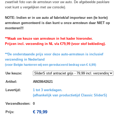
zwart/wit foto van de armsteun voor uw auto. De afgebeelde pasklare
voet kunt u vergelijken met uw console).
NOTE: Indien er in uw auto af fabriek/af importeur een (te korte)
armsteun gemonteerd is dan kunt u onze armsteun daar NIET op
monteren!!!
**Maak uw keuze van armsteun in het kader hieronder.
Prijzen incl. verzending in NL v/a €79,99 (voor stof bekleding).
**De onderstaande prijs voor deze auto-armsteun is inclusief
verzending in Nederland
(voor Belgie hanteren wij een gereduceerd bedrag van € 4,99)
Uw keuze
:
Artikel
:
AW28642621
Levertijd
:
1 tot 3 werkdagen.
(afhankelijk van productietijd Classic SliderS)
Verzendkosten
:
0
€ 79,99
Prijs: