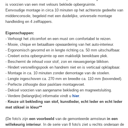
is voorzien van een met velours beklede opbergruimte.
Eenvoudige montage in circa 10 minuten op het achterste gedeelte van
middenconsole, begeleid met een duidelijke, universele montage
handleiding en 4 zelftappers.
Eigenschappen:
- Verhoogt het zitcomfort en een must om comfortabel te reizen.
- Mooie, chique en betaalbare opwaardering van het auto-interieur.
- Ergonomisch gevormd en in lengte richting ca. 50 mm uitschuifbaar.
- Creëert extra opbergruimte op een makkelijk bereikbare plek.
- Beschermt de inhoud voor stof, zon en nieuwsgierige blikken.
- Hindert versnellingspook en handrem niet en is verticaal opklapbaar.
- Montage in ca. 10 minuten zonder demontage van de stoelen.
- Lengte ingeschoven ca. 270 mm en breedte ca. 110 mm (bovendeel).
- Perfecte zithoogte door pasklare montagevoet.
- Deksel voorzien van aangename bekleding en magneetsluiting.
- Verdere (belangrijke) informatie vindt u
hier
.
-
Keuze uit bekleding van stof, kunstleder, echt leder en echt leder
met stiksel in kleur**
(De foto's zijn
een voorbeeld
van de gemonteerde armsteun
in een
willekeurig interieur
. In de serie van 8 foto's ziet u rechts onderaan de