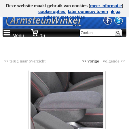
Deze website maakt gebruik van cookies (
meer informatie
)
cookie opties
later opnieuw tonen
ik ga
akkoord met cookies
Menu
(0)
AUTOMERK
<< terug naar overzicht
<< vorige
volgende >>