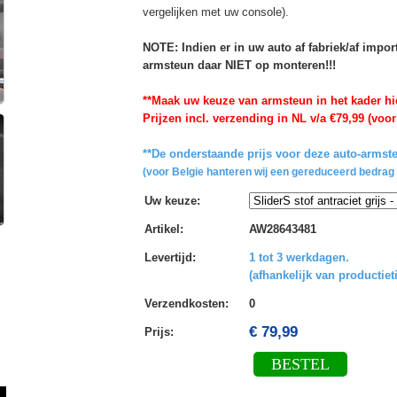
vergelijken met uw console).
NOTE: Indien er in uw auto af fabriek/af impo
armsteun daar NIET op monteren!!!
**Maak uw keuze van armsteun in het kader hi
Prijzen incl. verzending in NL v/a €79,99 (voor
**De onderstaande prijs voor deze auto-armste
(voor Belgie hanteren wij een gereduceerd bedrag 
Uw keuze
:
Artikel
:
AW28643481
Levertijd
:
1 tot 3 werkdagen.
(afhankelijk van productiet
Verzendkosten
:
0
€ 79,99
Prijs:
BESTEL