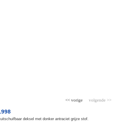
<< vorige
volgende >>
1998
itschuifbaar deksel met donker antraciet grijze stof.