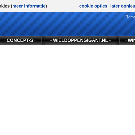
kies (
meer informatie
)
cookie opties
later opnie
Hom
»
CONCEPT-S
«
»
WIELDOPPENGIGANT.NL
«
»
WI