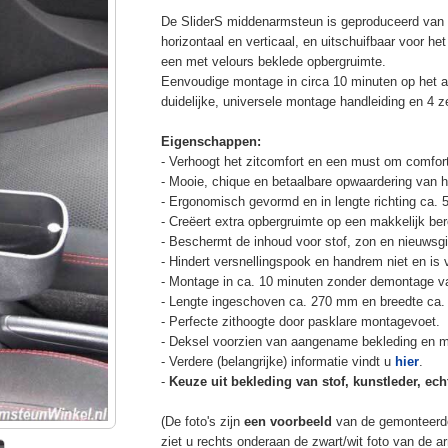
De SliderS middenarmsteun is geproduceerd van s
horizontaal en verticaal, en uitschuifbaar voor h
een met velours beklede opbergruimte.
Eenvoudige montage in circa 10 minuten op het a
duidelijke, universele montage handleiding en 4 z
Eigenschappen:
- Verhoogt het zitcomfort en een must om comfort
- Mooie, chique en betaalbare opwaardering van he
- Ergonomisch gevormd en in lengte richting ca. 
- Creëert extra opbergruimte op een makkelijk ber
- Beschermt de inhoud voor stof, zon en nieuwsgi
- Hindert versnellingspook en handrem niet en is v
- Montage in ca. 10 minuten zonder demontage va
- Lengte ingeschoven ca. 270 mm en breedte ca.
- Perfecte zithoogte door pasklare montagevoet.
- Deksel voorzien van aangename bekleding en m
- Verdere (belangrijke) informatie vindt u
hier
.
-
Keuze uit bekleding van stof, kunstleder, echt
(De foto's zijn
een voorbeeld
van de gemonteerd
ziet u rechts onderaan de zwart/wit foto van de 