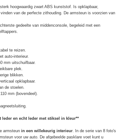
terk hoogwaardig zwart ABS kunststof. Is opklapbaar,
et vinden van de perfecte zithouding. De armsteun is voorzien van
chterste gedeelte van middenconsole, begeleid met een
elftappers.
abel te reizen.
t auto-interieur.
50 mm uitschuifbaar.
eikbare plek.
erige blikken.
erticaal opklapbaar.
n de stoelen.
 110 mm (bovendeel).
agneetsluiting.
 leder en echt leder met stiksel in kleur**
e armsteun
in een willekeurig interieur
. In de serie van 8 foto's
armsteun voor uw auto. De afgebeelde pasklare voet kunt u