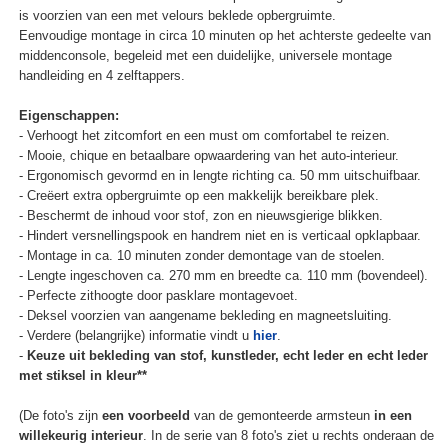
is voorzien van een met velours beklede opbergruimte.
Eenvoudige montage in circa 10 minuten op het achterste gedeelte van
middenconsole, begeleid met een duidelijke, universele montage
handleiding en 4 zelftappers.
Eigenschappen:
- Verhoogt het zitcomfort en een must om comfortabel te reizen.
- Mooie, chique en betaalbare opwaardering van het auto-interieur.
- Ergonomisch gevormd en in lengte richting ca. 50 mm uitschuifbaar.
- Creëert extra opbergruimte op een makkelijk bereikbare plek.
- Beschermt de inhoud voor stof, zon en nieuwsgierige blikken.
- Hindert versnellingspook en handrem niet en is verticaal opklapbaar.
- Montage in ca. 10 minuten zonder demontage van de stoelen.
- Lengte ingeschoven ca. 270 mm en breedte ca. 110 mm (bovendeel).
- Perfecte zithoogte door pasklare montagevoet.
- Deksel voorzien van aangename bekleding en magneetsluiting.
- Verdere (belangrijke) informatie vindt u
hier
.
-
Keuze uit bekleding van stof, kunstleder, echt leder en echt leder
met stiksel in kleur**
(De foto's zijn
een voorbeeld
van de gemonteerde armsteun
in een
willekeurig interieur
. In de serie van 8 foto's ziet u rechts onderaan de