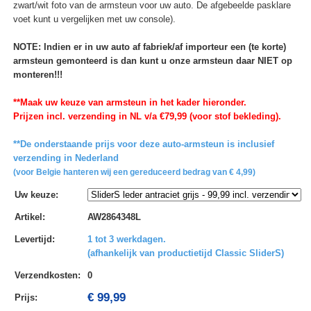
zwart/wit foto van de armsteun voor uw auto. De afgebeelde pasklare
voet kunt u vergelijken met uw console).
NOTE: Indien er in uw auto af fabriek/af importeur een (te korte)
armsteun gemonteerd is dan kunt u onze armsteun daar NIET op
monteren!!!
**Maak uw keuze van armsteun in het kader hieronder.
Prijzen incl. verzending in NL v/a €79,99 (voor stof bekleding).
**De onderstaande prijs voor deze auto-armsteun is inclusief
verzending in Nederland
(voor Belgie hanteren wij een gereduceerd bedrag van € 4,99)
Uw keuze
:
Artikel
:
AW2864348L
Levertijd
:
1 tot 3 werkdagen.
(afhankelijk van productietijd Classic SliderS)
Verzendkosten
:
0
€ 99,99
Prijs: