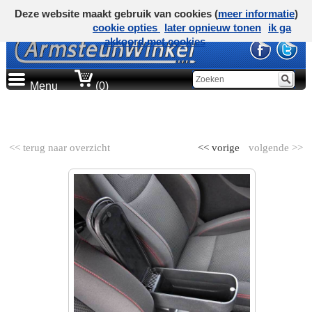
Deze website maakt gebruik van cookies (
meer informatie
)
cookie opties
later opnieuw tonen
ik ga
akkoord met cookies
Menu
(0)
AUTOMERK
<< terug naar overzicht
<< vorige
volgende >>