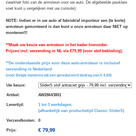
zwart/wit foto van de armsteun voor uw auto. De afgebeelde pasklare
voet kunt u vergelijken met uw console).
NOTE: Indien er in uw auto af fabriek/af importeur een (te korte)
armsteun gemonteerd is dan kunt u onze armsteun daar NIET op
monteren!!!
**Maak uw keuze van armsteun in het kader hieronder.
Prijzen incl. verzending in NL v/a €79,99 (voor stof bekleding).
**De onderstaande prijs voor deze auto-armsteun is inclusief
verzending in Nederland
(voor Belgie hanteren wij een gereduceerd bedrag van € 4,99)
Uw keuze
:
Artikel
:
AW28643801
Levertijd
:
1 tot 3 werkdagen.
(afhankelijk van productietijd Classic SliderS)
Verzendkosten
:
0
€ 79,99
Prijs: