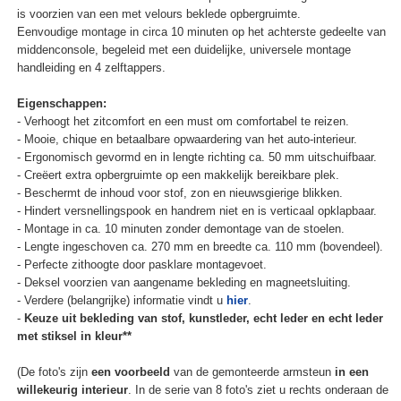
is voorzien van een met velours beklede opbergruimte.
Eenvoudige montage in circa 10 minuten op het achterste gedeelte van
middenconsole, begeleid met een duidelijke, universele montage
handleiding en 4 zelftappers.
Eigenschappen:
- Verhoogt het zitcomfort en een must om comfortabel te reizen.
- Mooie, chique en betaalbare opwaardering van het auto-interieur.
- Ergonomisch gevormd en in lengte richting ca. 50 mm uitschuifbaar.
- Creëert extra opbergruimte op een makkelijk bereikbare plek.
- Beschermt de inhoud voor stof, zon en nieuwsgierige blikken.
- Hindert versnellingspook en handrem niet en is verticaal opklapbaar.
- Montage in ca. 10 minuten zonder demontage van de stoelen.
- Lengte ingeschoven ca. 270 mm en breedte ca. 110 mm (bovendeel).
- Perfecte zithoogte door pasklare montagevoet.
- Deksel voorzien van aangename bekleding en magneetsluiting.
- Verdere (belangrijke) informatie vindt u
hier
.
-
Keuze uit bekleding van stof, kunstleder, echt leder en echt leder
met stiksel in kleur**
(De foto's zijn
een voorbeeld
van de gemonteerde armsteun
in een
willekeurig interieur
. In de serie van 8 foto's ziet u rechts onderaan de