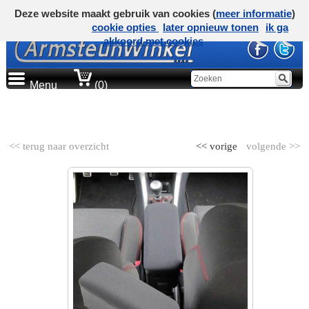
Deze website maakt gebruik van cookies (
meer informatie
)
cookie opties
later opnieuw tonen
ik ga
akkoord met cookies
Menu
(0)
AUTOMERK
<< terug naar overzicht
<< vorige
volgende >>