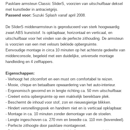
Pasklare armsteun Classic SliderS, voorzien van uitschuifbaar deksel
met kunstleder in antracietgrijs.
Passend voor:
Suzuki Splash vanaf april 2008.
De SliderS middenarmsteun is geproduceerd van sterk hoogwaardig
zwart ABS kunststof. Is opklapbaar, horizontaal en verticaal, en
uitschuifbaar voor het vinden van de perfecte zithouding. De armsteun
is voorzien van een met velours beklede opbergruimte.
Eenvoudige montage in circa 10 minuten op het achterste gedeelte van
middenconsole, begeleid met een duidelijke, universele montage
handleiding en 4 zelftappers.
Eigenschappen:
- Verhoogt het zitcomfort en een must om comfortabel te reizen.
- Mooie, chique en betaalbare opwaardering van het auto-interieur.
- Ergonomisch gevormd en in lengte richting ca. 50 mm uitschuifbaar.
- Creëert extra opbergruimte op een makkelijk bereikbare plek.
- Beschermt de inhoud voor stof, zon en nieuwsgierige blikken.
- Hindert versnellingspook en handrem niet en is verticaal opklapbaar.
- Montage in ca. 10 minuten zonder demontage van de stoelen.
- Lengte ingeschoven ca. 270 mm en breedte ca. 110 mm (bovendeel).
- Perfecte zithoogte door pasklare montagevoet.