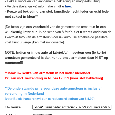
- Deksel voorzien van aangename bekleding en magneetsluiting.
- Verdere (belangrijke) informatie vindt u
hier
.
-
Keuze uit bekleding van stof, kunstleder, echt leder en echt leder
met stiksel in kleur**
(De foto's zijn
een voorbeeld
van de gemonteerde armsteun
in een
willekeurig interieur
. In de serie van 8 foto's ziet u rechts onderaan de
zwart/wit foto van de armsteun voor uw auto. De afgebeelde pasklare
voet kunt u vergelijken met uw console).
NOTE: Indien er in uw auto af fabriek/af importeur een (te korte)
armsteun gemonteerd is dan kunt u onze armsteun daar NIET op
monteren!!!
**Maak uw keuze van armsteun in het kader hieronder.
Prijzen incl. verzending in NL v/a €79,99 (voor stof bekleding).
**De onderstaande prijs voor deze auto-armsteun is inclusief
verzending in Nederland
(voor Belgie hanteren wij een gereduceerd bedrag van € 4,99)
Uw keuze
: