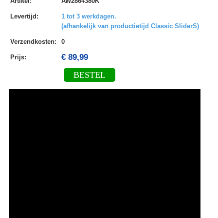
Artikel
:
AW2864380K
Levertijd
:
1 tot 3 werkdagen.
(afhankelijk van productietijd Classic SliderS)
Verzendkosten
:
0
€ 89,99
Prijs:
BESTEL