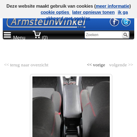
Deze website maakt gebruik van cookies (
meer informatie
)
cookie opties
later opnieuw tonen
ik ga
akkoord met cookies
Menu
(0)
AUTOMERK
<< terug naar overzicht
<< vorige
volgende >>